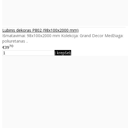
Lubinis dekoras P802 (98x100x2000 mm)
Išmatavimai: 98x100x2000 mm Kolekcija: Grand Decor Medžiaga:
poliuretanas ..
70
€39
Į krepšelį