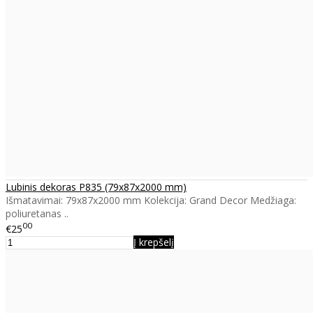
Lubinis dekoras P835 (79x87x2000 mm)
Išmatavimai: 79x87x2000 mm Kolekcija: Grand Decor Medžiaga:
poliuretanas ..
00
€25
Į krepšelį