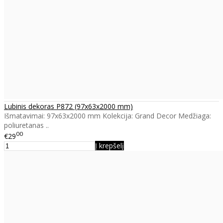
Lubinis dekoras P872 (97x63x2000 mm)
Išmatavimai: 97x63x2000 mm Kolekcija: Grand Decor Medžiaga:
poliuretanas ..
00
€29
Į krepšelį