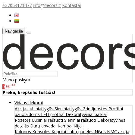
+37064171477
info@decors.lt
Kontaktai
Navigacija
Mano paskyra
00
€0
0
Prekių krepšelis tuščias!
Vidaus dekorai
Akcija
Lubiniai lygūs
Sieniniai lygūs
Grindjuostės
Profiliai
užuolaidoms
LED profiliai
Dekoratyviniai balkiai
Rozetės
Lubiniai raštuoti
Sieniniai raštuoti
Dekoratyvinės
detalės
Durų apvadai
Kampai
Klijai
Kolonos
Konsolės
Kupolai
Lubų panelės
Nišos
NMC akcija