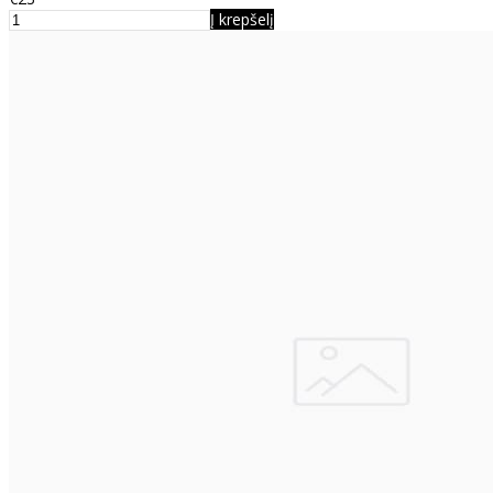
Į krepšelį