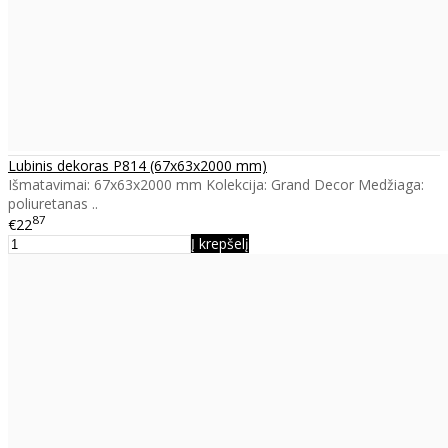
Lubinis dekoras P814 (67x63x2000 mm)
Išmatavimai: 67x63x2000 mm Kolekcija: Grand Decor Medžiaga:
poliuretanas ..
87
€22
Į krepšelį