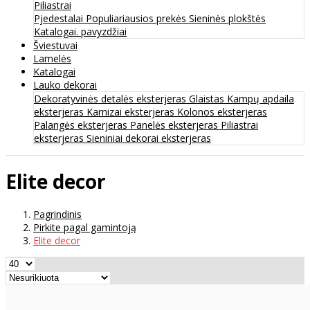
Piliastrai
Pjedestalai
Populiariausios prekės
Sieninės plokštės
Katalogai. pavyzdžiai
Šviestuvai
Lamelės
Katalogai
Lauko dekorai
Dekoratyvinės detalės eksterjeras
Glaistas
Kampų apdaila
eksterjeras
Karnizai eksterjeras
Kolonos eksterjeras
Palangės eksterjeras
Panelės eksterjeras
Piliastrai
eksterjeras
Sieniniai dekorai eksterjeras
Elite decor
Pagrindinis
Pirkite pagal gamintoją
Elite decor