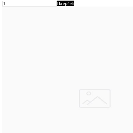
Į krepšelį