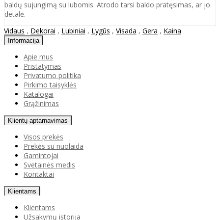
baldų sujungimą su lubomis. Atrodo tarsi baldo pratęsimas, ar jo
detalė.
Vidaus
,
Dekorai
,
Lubiniai
,
Lygūs
,
Visada
,
Gera
,
Kaina
Informacija
Apie mus
Pristatymas
Privatumo politika
Pirkimo taisyklės
Katalogai
Grąžinimas
Klientų aptarnavimas
Visos prekės
Prekės su nuolaida
Gamintojai
Svetainės medis
Kontaktai
Klientams
Klientams
Užsakymų istorija