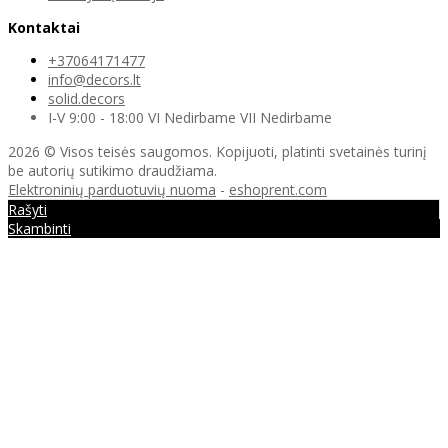
Kontaktai
+37064171477
info@decors.lt
solid.decors
I-V 9:00 - 18:00 VI Nedirbame VII Nedirbame
2026 © Visos teisės saugomos. Kopijuoti, platinti svetainės turinį
be autorių sutikimo draudžiama.
Elektroninių parduotuvių nuoma
-
eshoprent.com
Rašyti
Skambinti