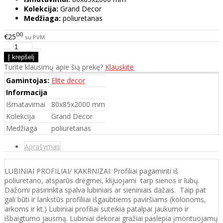
Kolekcija:
Grand Decor
Medžiaga:
poliuretanas
00
€25
su PVM
Turite klausimų apie šią prekę?
Klauskite
Gamintojas:
Elite decor
Informacija
Išmatavimai
80x85x2000 mm
Kolekcija
Grand Decor
Medžiaga
poliuretanas
Aprašymas
LUBINIAI PROFILIAI/ KAKRNIZAI: Profiliai pagaminti iš
poliuretano, atsparūs drėgmei, klijuojami tarp sienos ir lubų.
Dažomi pasirinkta spalva lubiniais ar sieniniais dažais. Taip pat
gali būti ir lankstūs profiliiai išgaubtiems paviršiams (kolonoms,
arkoms ir kt.) Lubiniai profiliai suteikia patalpai jaukumo ir
išbaigtumo jausmą. Lubiniai dekorai gražiai paslepia įmontuojamų