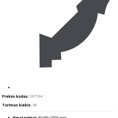
Prekės kodas:
597194
Turimas kiekis:
38
Išmatavimai:
80x85x2000 mm