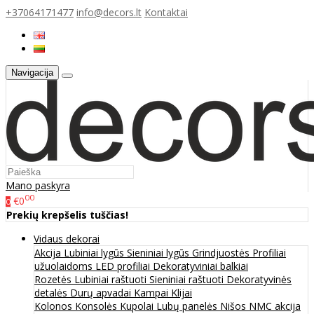
+37064171477
info@decors.lt
Kontaktai
Navigacija
Mano paskyra
00
€0
0
Prekių krepšelis tuščias!
Vidaus dekorai
Akcija
Lubiniai lygūs
Sieniniai lygūs
Grindjuostės
Profiliai
užuolaidoms
LED profiliai
Dekoratyviniai balkiai
Rozetės
Lubiniai raštuoti
Sieniniai raštuoti
Dekoratyvinės
detalės
Durų apvadai
Kampai
Klijai
Kolonos
Konsolės
Kupolai
Lubų panelės
Nišos
NMC akcija