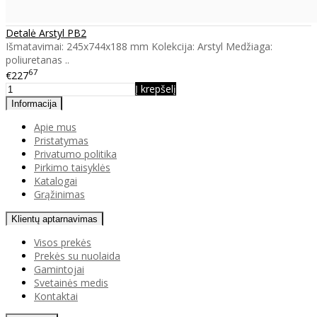
Detalė Arstyl PB2
Išmatavimai: 245x744x188 mm Kolekcija: Arstyl Medžiaga:
poliuretanas ..
67
€227
Į krepšelį
Informacija
Apie mus
Pristatymas
Privatumo politika
Pirkimo taisyklės
Katalogai
Grąžinimas
Klientų aptarnavimas
Visos prekės
Prekės su nuolaida
Gamintojai
Svetainės medis
Kontaktai