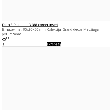
Detalė Platband D488 corner insert
Išmatavimai: 95x95x50 mm Kolekcija: Grand decor Medžiaga:
poliuretanas ..
99
€5
Į krepšelį