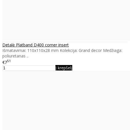
Detalė Platband D400 corner insert
Išmatavimai: 110x110x28 mm Kolekcija: Grand decor Medžiaga:
poliuretanas ..
51
€7
Į krepšelį