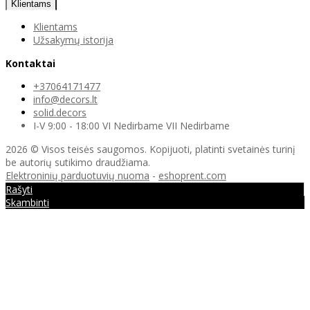
Klientams
Klientams
Užsakymų istorija
Kontaktai
+37064171477
info@decors.lt
solid.decors
I-V 9:00 - 18:00 VI Nedirbame VII Nedirbame
2026 © Visos teisės saugomos. Kopijuoti, platinti svetainės turinį
be autorių sutikimo draudžiama.
Elektroninių parduotuvių nuoma
-
eshoprent.com
Rašyti
Skambinti