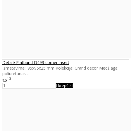
Detalė Platband D493 corner insert
Išmatavimai: 95x95x25 mm Kolekcija: Grand decor Medžiaga:
poliuretanas ..
13
€6
Į krepšelį