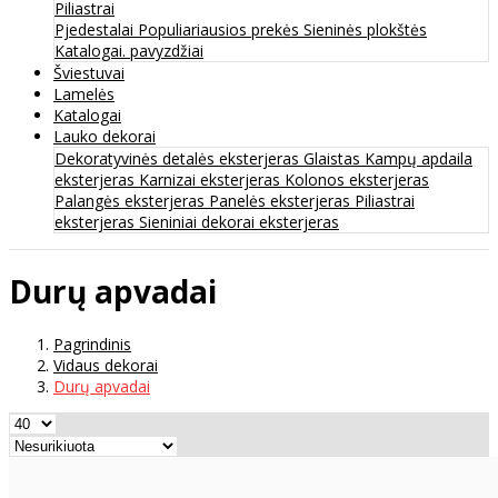
Piliastrai
Pjedestalai
Populiariausios prekės
Sieninės plokštės
Katalogai. pavyzdžiai
Šviestuvai
Lamelės
Katalogai
Lauko dekorai
Dekoratyvinės detalės eksterjeras
Glaistas
Kampų apdaila
eksterjeras
Karnizai eksterjeras
Kolonos eksterjeras
Palangės eksterjeras
Panelės eksterjeras
Piliastrai
eksterjeras
Sieniniai dekorai eksterjeras
Durų apvadai
Pagrindinis
Vidaus dekorai
Durų apvadai