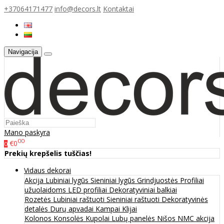
+37064171477
info@decors.lt
Kontaktai
Navigacija
Mano paskyra
00
€0
0
Prekių krepšelis tuščias!
Vidaus dekorai
Akcija
Lubiniai lygūs
Sieniniai lygūs
Grindjuostės
Profiliai
užuolaidoms
LED profiliai
Dekoratyviniai balkiai
Rozetės
Lubiniai raštuoti
Sieniniai raštuoti
Dekoratyvinės
detalės
Durų apvadai
Kampai
Klijai
Kolonos
Konsolės
Kupolai
Lubų panelės
Nišos
NMC akcija