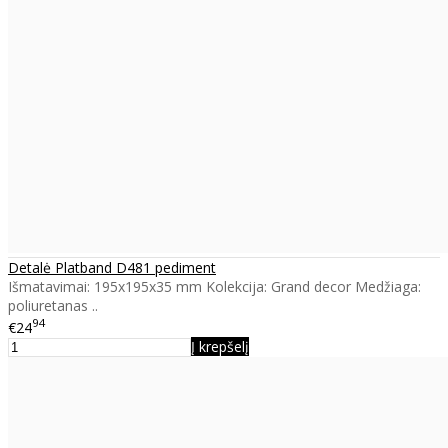
Detalė Platband D481 pediment
Išmatavimai: 195x195x35 mm Kolekcija: Grand decor Medžiaga:
poliuretanas ..
94
€24
Į krepšelį