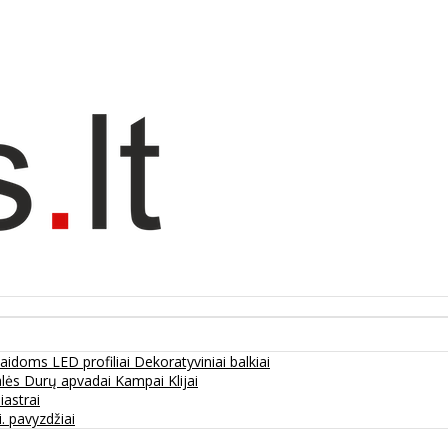
olaidoms
LED profiliai
Dekoratyviniai balkiai
alės
Durų apvadai
Kampai
Klijai
liastrai
. pavyzdžiai