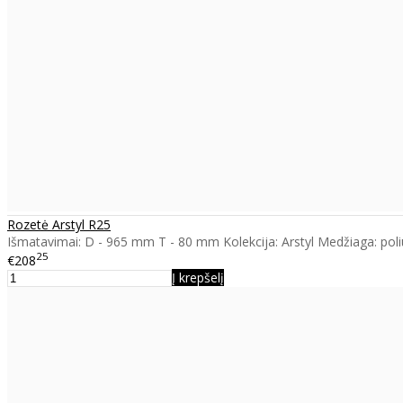
Rozetė Arstyl R25
Išmatavimai: D - 965 mm T - 80 mm Kolekcija: Arstyl Medžiaga: poliu
25
€208
Į krepšelį