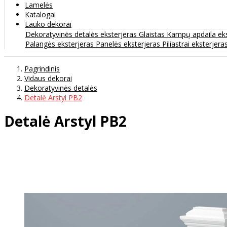
Lamelės
Katalogai
Lauko dekorai
Dekoratyvinės detalės eksterjeras
Glaistas
Kampų apdaila ek
Palangės eksterjeras
Panelės eksterjeras
Piliastrai eksterjera
Pagrindinis
Vidaus dekorai
Dekoratyvinės detalės
Detalė Arstyl PB2
Detalė Arstyl PB2