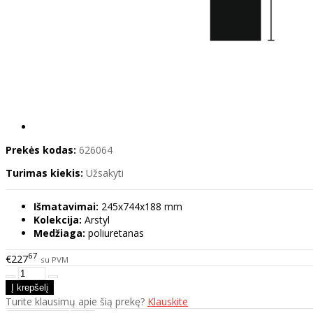
Prekės kodas:
626064
Turimas kiekis:
Užsakyti
Išmatavimai:
245x744x188 mm
Kolekcija:
Arstyl
Medžiaga:
poliuretanas
67
€227
su PVM
Turite klausimų apie šią prekę?
Klauskite