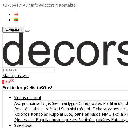
+37064171477
info@decors.lt
Kontaktai
Navigacija
Mano paskyra
00
€0
0
Prekių krepšelis tuščias!
Vidaus dekorai
Akcija
Lubiniai lygūs
Sieniniai lygūs
Grindjuostės
Profiliai užu
Rozetės
Lubiniai raštuoti
Sieniniai raštuoti
Dekoratyvinės det
Kolonos
Konsolės
Kupolai
Lubų panelės
Nišos
NMC akcija
Pi
Pjedestalai
Populiariausios prekės
Sieninės plokštės
Katalogai
Šviestuvai