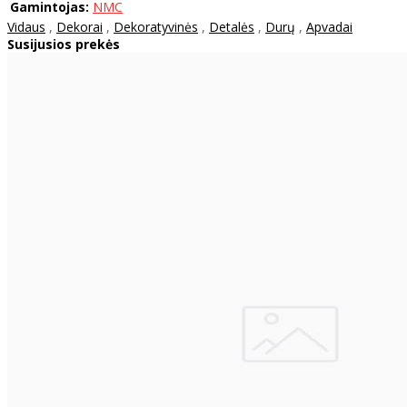
Gamintojas:
NMC
Vidaus
,
Dekorai
,
Dekoratyvinės
,
Detalės
,
Durų
,
Apvadai
Susijusios prekės