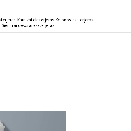
sterjeras
Karnizai eksterjeras
Kolonos eksterjeras
s
Sieniniai dekorai eksterjeras