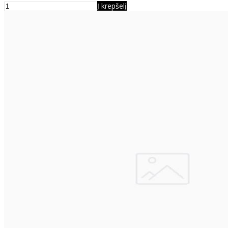
Į krepšelį