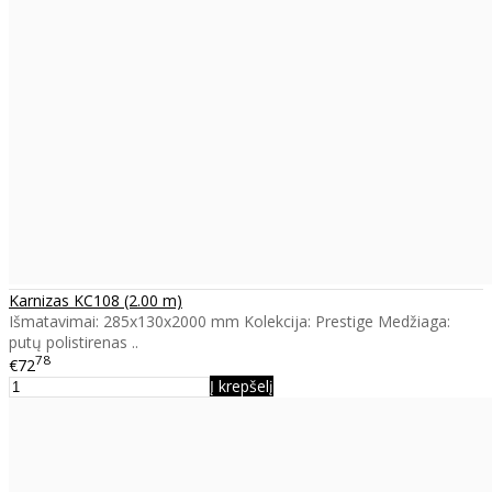
Karnizas KC108 (2.00 m)
Išmatavimai: 285x130x2000 mm Kolekcija: Prestige Medžiaga:
putų polistirenas ..
78
€72
Į krepšelį