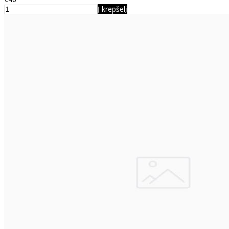
Į krepšelį