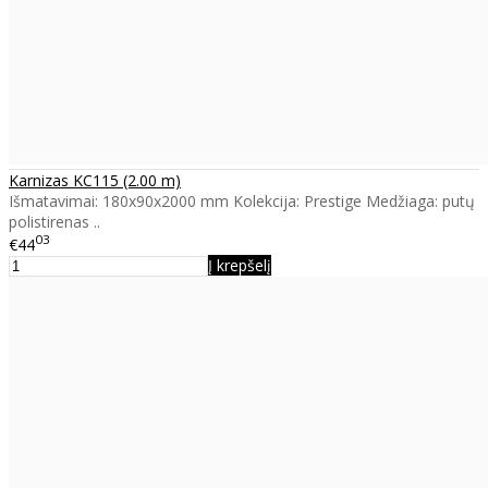
Karnizas KC115 (2.00 m)
Išmatavimai: 180x90x2000 mm Kolekcija: Prestige Medžiaga: putų
polistirenas ..
03
€44
Į krepšelį