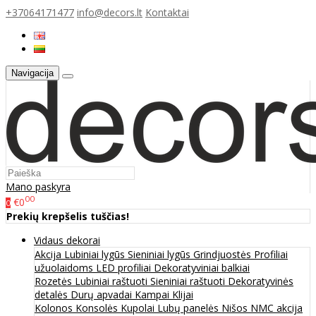
+37064171477
info@decors.lt
Kontaktai
Navigacija
Mano paskyra
00
€0
0
Prekių krepšelis tuščias!
Vidaus dekorai
Akcija
Lubiniai lygūs
Sieniniai lygūs
Grindjuostės
Profiliai
užuolaidoms
LED profiliai
Dekoratyviniai balkiai
Rozetės
Lubiniai raštuoti
Sieniniai raštuoti
Dekoratyvinės
detalės
Durų apvadai
Kampai
Klijai
Kolonos
Konsolės
Kupolai
Lubų panelės
Nišos
NMC akcija