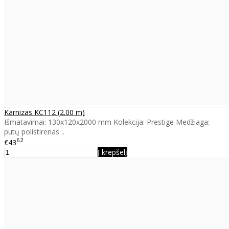
Karnizas KC112 (2.00 m)
Išmatavimai: 130x120x2000 mm Kolekcija: Prestige Medžiaga:
putų polistirenas ..
62
€43
Į krepšelį