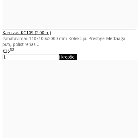
Karnizas KC109 (2.00 m)
Išmatavimai: 110x100x2000 mm Kolekcija: Prestige Medžiaga:
putų polistirenas ..
32
€36
Į krepšelį