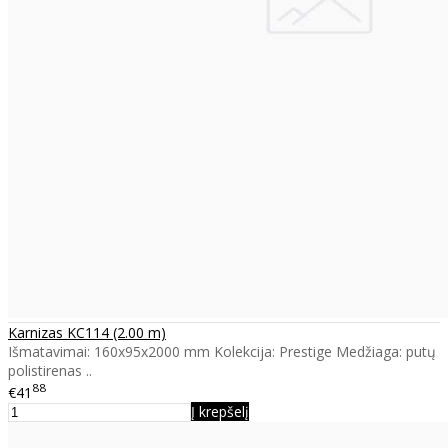
Karnizas KC114 (2.00 m)
Išmatavimai: 160x95x2000 mm Kolekcija: Prestige Medžiaga: putų
polistirenas ..
88
€41
Į krepšelį