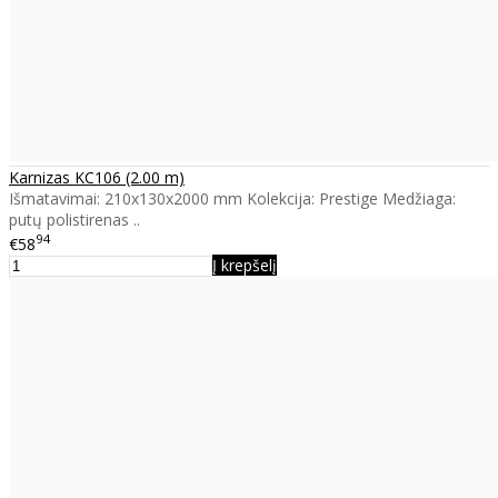
Karnizas KC106 (2.00 m)
Išmatavimai: 210x130x2000 mm Kolekcija: Prestige Medžiaga:
putų polistirenas ..
94
€58
Į krepšelį