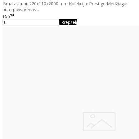
Išmatavimai: 220x110x2000 mm Kolekcija: Prestige Medžiaga:
putų polistirenas ..
94
€56
Į krepšelį