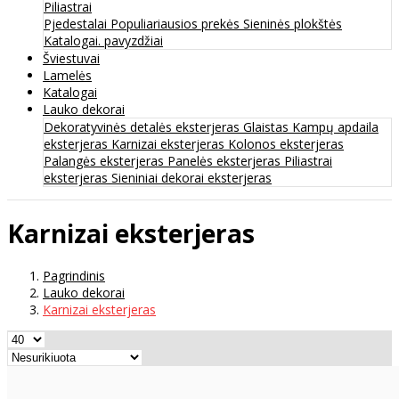
Piliastrai
Pjedestalai
Populiariausios prekės
Sieninės plokštės
Katalogai. pavyzdžiai
Šviestuvai
Lamelės
Katalogai
Lauko dekorai
Dekoratyvinės detalės eksterjeras
Glaistas
Kampų apdaila
eksterjeras
Karnizai eksterjeras
Kolonos eksterjeras
Palangės eksterjeras
Panelės eksterjeras
Piliastrai
eksterjeras
Sieniniai dekorai eksterjeras
Karnizai eksterjeras
Pagrindinis
Lauko dekorai
Karnizai eksterjeras