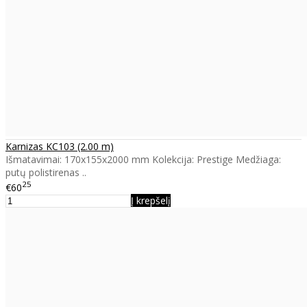
Karnizas KC103 (2.00 m)
Išmatavimai: 170x155x2000 mm Kolekcija: Prestige Medžiaga:
putų polistirenas ..
25
€60
Į krepšelį