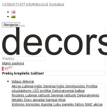
+37064171477
info@decors.lt
Kontaktai
Navigacija
Mano paskyra
00
€0
0
Prekių krepšelis tuščias!
Vidaus dekorai
Akcija
Lubiniai lygūs
Sieniniai lygūs
Grindjuostės
Profiliai
užuolaidoms
LED profiliai
Dekoratyviniai balkiai
Rozetės
Lubiniai raštuoti
Sieniniai raštuoti
Dekoratyvinės
detalės
Durų apvadai
Kampai
Klijai
Kolonos
Konsolės
Kupolai
Lubų panelės
Nišos
NMC akcija