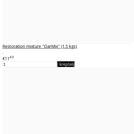
Restoration mixture "DarMix" (1.5 kgs)
..
43
€11
Į krepšelį