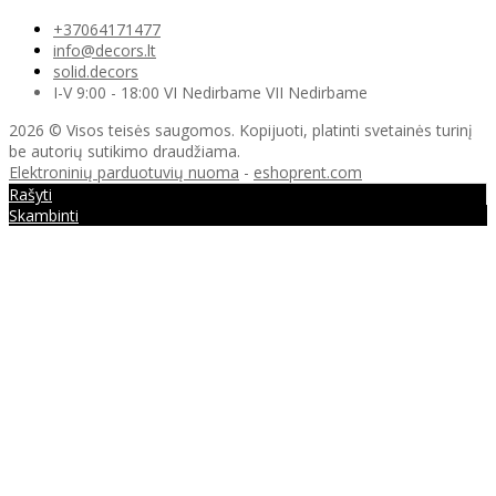
+37064171477
info@decors.lt
solid.decors
I-V 9:00 - 18:00 VI Nedirbame VII Nedirbame
2026 © Visos teisės saugomos. Kopijuoti, platinti svetainės turinį
be autorių sutikimo draudžiama.
Elektroninių parduotuvių nuoma
-
eshoprent.com
Rašyti
Skambinti