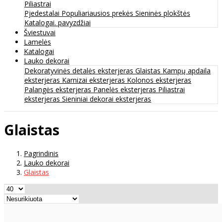
Piliastrai
Pjedestalai
Populiariausios prekės
Sieninės plokštės
Katalogai. pavyzdžiai
Šviestuvai
Lamelės
Katalogai
Lauko dekorai
Dekoratyvinės detalės eksterjeras
Glaistas
Kampų apdaila
eksterjeras
Karnizai eksterjeras
Kolonos eksterjeras
Palangės eksterjeras
Panelės eksterjeras
Piliastrai
eksterjeras
Sieniniai dekorai eksterjeras
Glaistas
Pagrindinis
Lauko dekorai
Glaistas