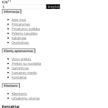
12
€38
Į krepšelį
Informacija
Apie mus
Pristatymas
Privatumo politika
Pirkimo taisyklės
Katalogai
Grąžinimas
Klientų aptarnavimas
Visos prekės
Prekės su nuolaida
Gamintojai
Svetainės medis
Kontaktai
Klientams
Klientams
Užsakymų istorija
Kontaktai