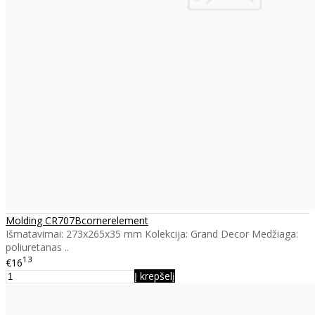
Molding CR707Bcornerelement
Išmatavimai: 273x265x35 mm Kolekcija: Grand Decor Medžiaga:
poliuretanas ..
13
€16
Į krepšelį