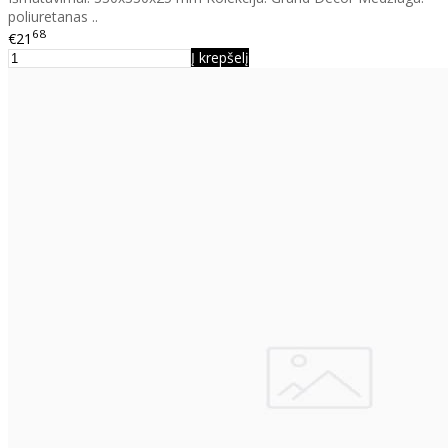
poliuretanas ..
68
€21
Į krepšelį