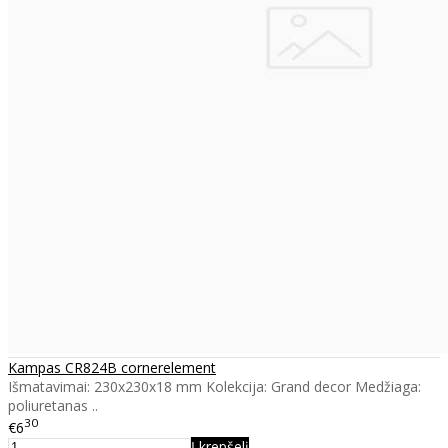
Kampas CR824B cornerelement
Išmatavimai: 230x230x18 mm Kolekcija: Grand decor Medžiaga:
poliuretanas ..
30
€6
Į krepšelį