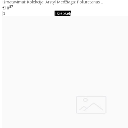
Išmatavimai: Kolekcija: Arstyl Medžiaga: Poliuretanas ..
87
€10
Į krepšelį