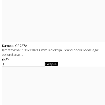
Kampas CR727A
Išmatavimai: 130x130x14 mm Kolekcija: Grand decor Medžiaga:
poliuretanas ..
50
€4
Į krepšelį