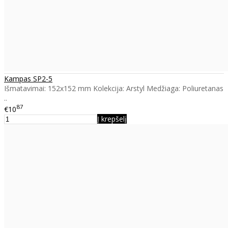
Kampas SP2-5
Išmatavimai: 152x152 mm Kolekcija: Arstyl Medžiaga: Poliuretanas
..
87
€10
Į krepšelį