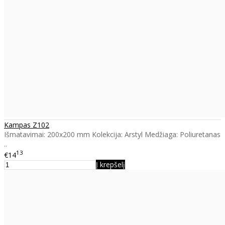
Kampas Z102
Išmatavimai: 200x200 mm Kolekcija: Arstyl Medžiaga: Poliuretanas
..
13
€14
Į krepšelį