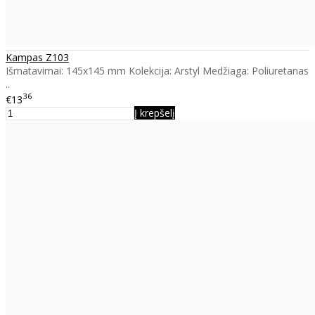
Kampas Z103
Išmatavimai: 145x145 mm Kolekcija: Arstyl Medžiaga: Poliuretanas
..
36
€13
Į krepšelį