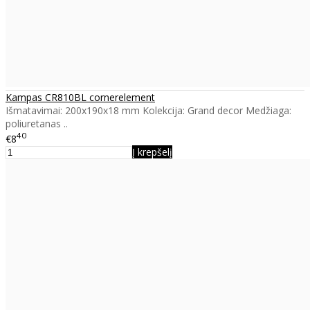
Kampas CR810BL cornerelement
Išmatavimai: 200x190x18 mm Kolekcija: Grand decor Medžiaga:
poliuretanas ..
40
€8
Į krepšelį