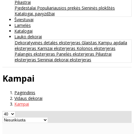
Piliastrai
Pjedestalai
Populiariausios prekės
Sieninės plokštės
Katalogai. pavyzdžiai
Šviestuvai
Lamelės
Katalogai
Lauko dekorai
Dekoratyvinės detalės eksterjeras
Glaistas
Kampų apdaila
eksterjeras
Karnizai eksterjeras
Kolonos eksterjeras
Palangės eksterjeras
Panelės eksterjeras
Piliastrai
eksterjeras
Sieniniai dekorai eksterjeras
Kampai
Pagrindinis
Vidaus dekorai
Kampai