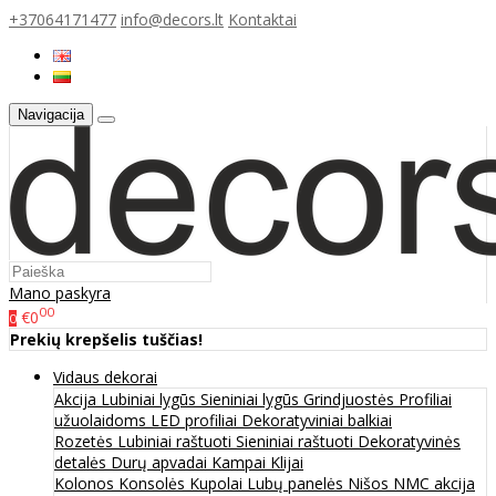
+37064171477
info@decors.lt
Kontaktai
Navigacija
Mano paskyra
00
€0
0
Prekių krepšelis tuščias!
Vidaus dekorai
Akcija
Lubiniai lygūs
Sieniniai lygūs
Grindjuostės
Profiliai
užuolaidoms
LED profiliai
Dekoratyviniai balkiai
Rozetės
Lubiniai raštuoti
Sieniniai raštuoti
Dekoratyvinės
detalės
Durų apvadai
Kampai
Klijai
Kolonos
Konsolės
Kupolai
Lubų panelės
Nišos
NMC akcija