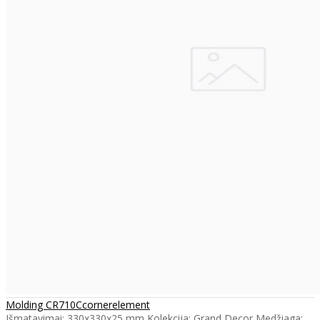
Molding CR710Ccornerelement
Išmatavimai: 330x330x25 mm Kolekcija: Grand Decor Medžiaga: