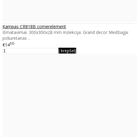
Kampas CR818B cornerelement
Išmatavimai: 300x300x28 mm Kolekcija: Grand decor Medžiaga:
poliuretanas ..
50
€14
Į krepšelį