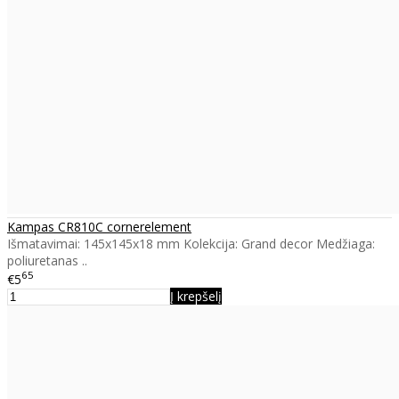
Kampas CR810C cornerelement
Išmatavimai: 145x145x18 mm Kolekcija: Grand decor Medžiaga:
poliuretanas ..
65
€5
Į krepšelį