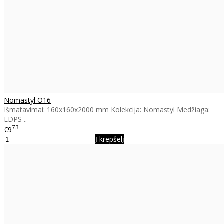
Nomastyl O16
Išmatavimai: 160x160x2000 mm Kolekcija: Nomastyl Medžiaga:
LDPS ..
73
€9
Į krepšelį