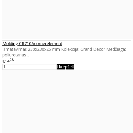
Molding CR710Acornerelement
Išmatavimai: 230x230x25 mm Kolekcija: Grand Decor Medžiaga:
poliuretanas ..
28
€14
Į krepšelį