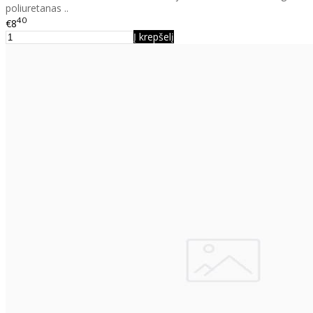
poliuretanas ..
40
€8
Į krepšelį