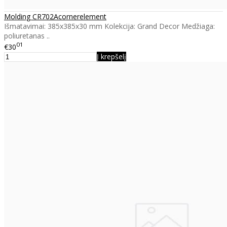
Molding CR702Acornerelement
Išmatavimai: 385x385x30 mm Kolekcija: Grand Decor Medžiaga:
poliuretanas ..
01
€30
Į krepšelį