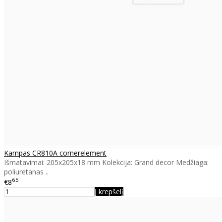
Kampas CR810A cornerelement
Išmatavimai: 205x205x18 mm Kolekcija: Grand decor Medžiaga:
poliuretanas ..
65
€8
Į krepšelį