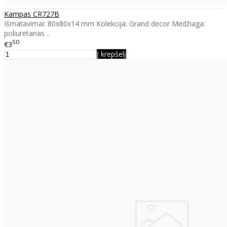
Kampas CR727B
Išmatavimai: 80x80x14 mm Kolekcija: Grand decor Medžiaga:
poliuretanas ..
50
€3
Į krepšelį