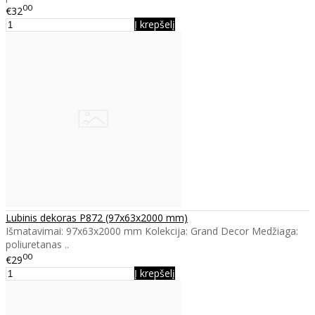
00
€32
Į krepšelį
Lubinis dekoras P872 (97x63x2000 mm)
Išmatavimai: 97x63x2000 mm Kolekcija: Grand Decor Medžiaga:
poliuretanas ..
00
€29
Į krepšelį