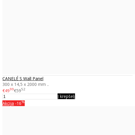
CANELÉ S Wall Panel
300 x 14,5 x 2000 mm ..
99
52
€49
€59
Į krepšelį
%
Akcija
-16