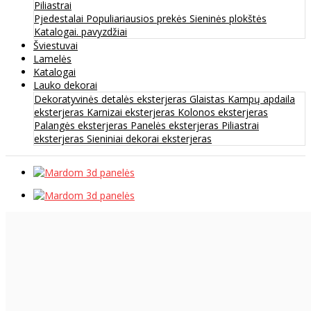
Piliastrai
Pjedestalai
Populiariausios prekės
Sieninės plokštės
Katalogai. pavyzdžiai
Šviestuvai
Lamelės
Katalogai
Lauko dekorai
Dekoratyvinės detalės eksterjeras
Glaistas
Kampų apdaila
eksterjeras
Karnizai eksterjeras
Kolonos eksterjeras
Palangės eksterjeras
Panelės eksterjeras
Piliastrai
eksterjeras
Sieniniai dekorai eksterjeras