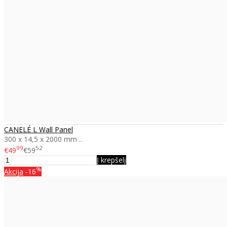
CANELÉ L Wall Panel
300 x 14,5 x 2000 mm ..
99
52
€49
€59
Į krepšelį
%
Akcija
-16