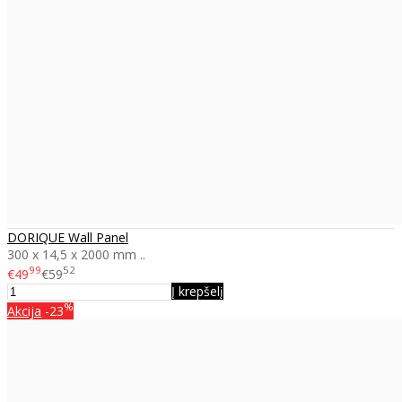
DORIQUE Wall Panel
300 x 14,5 x 2000 mm ..
99
52
€49
€59
Į krepšelį
%
Akcija
-23