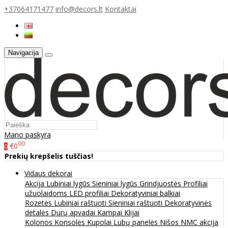
+37064171477
info@decors.lt
Kontaktai
Navigacija
Mano paskyra
00
€0
0
Prekių krepšelis tuščias!
Vidaus dekorai
Akcija
Lubiniai lygūs
Sieniniai lygūs
Grindjuostės
Profiliai
užuolaidoms
LED profiliai
Dekoratyviniai balkiai
Rozetės
Lubiniai raštuoti
Sieniniai raštuoti
Dekoratyvinės
detalės
Durų apvadai
Kampai
Klijai
Kolonos
Konsolės
Kupolai
Lubų panelės
Nišos
NMC akcija