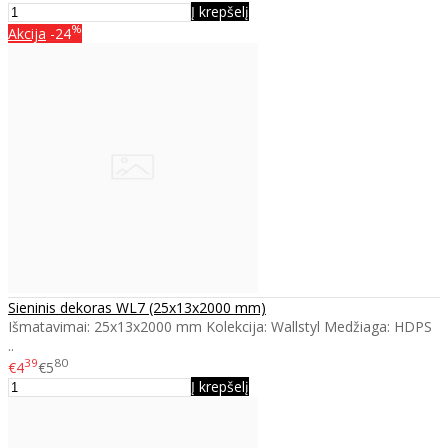
Į krepšelį
%
Akcija
-24
Sieninis dekoras WL7 (25x13x2000 mm)
Išmatavimai: 25x13x2000 mm Kolekcija: Wallstyl Medžiaga: HDPS
..
39
80
€4
€5
Į krepšelį