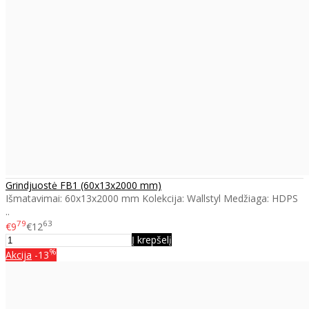
Grindjuostė FB1 (60x13x2000 mm)
Išmatavimai: 60x13x2000 mm Kolekcija: Wallstyl Medžiaga: HDPS
..
79
63
€9
€12
Į krepšelį
%
Akcija
-13