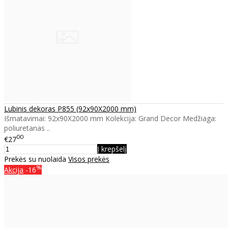
Lubinis dekoras P855 (92x90X2000 mm)
Išmatavimai: 92x90X2000 mm Kolekcija: Grand Decor Medžiaga:
poliuretanas ..
00
€27
Į krepšelį
Prekės su nuolaida
Visos prekės
%
Akcija
-16