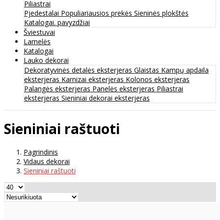
Piliastrai
Pjedestalai
Populiariausios prekės
Sieninės plokštės
Katalogai. pavyzdžiai
Šviestuvai
Lamelės
Katalogai
Lauko dekorai
Dekoratyvinės detalės eksterjeras
Glaistas
Kampų apdaila
eksterjeras
Karnizai eksterjeras
Kolonos eksterjeras
Palangės eksterjeras
Panelės eksterjeras
Piliastrai
eksterjeras
Sieniniai dekorai eksterjeras
Sieniniai raštuoti
Pagrindinis
Vidaus dekorai
Sieniniai raštuoti