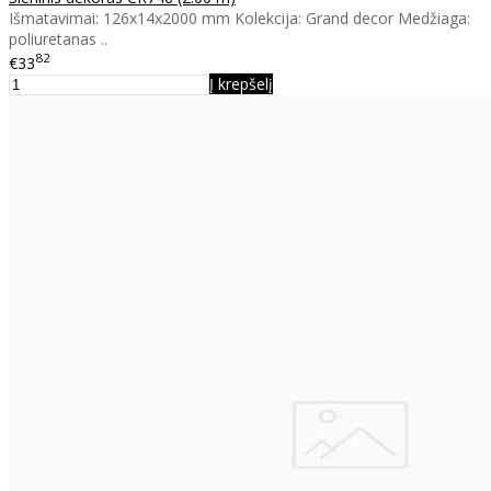
Išmatavimai: 126x14x2000 mm Kolekcija: Grand decor Medžiaga:
poliuretanas ..
82
€33
Į krepšelį