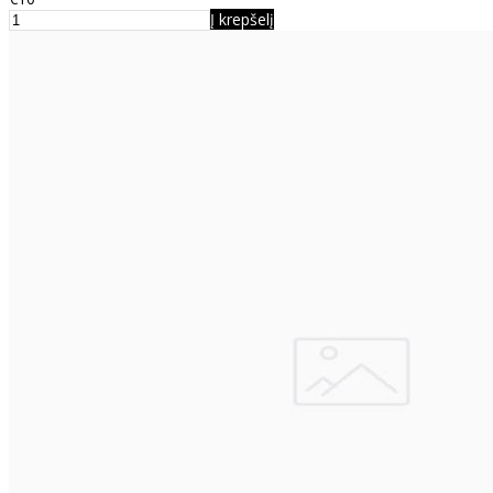
Į krepšelį