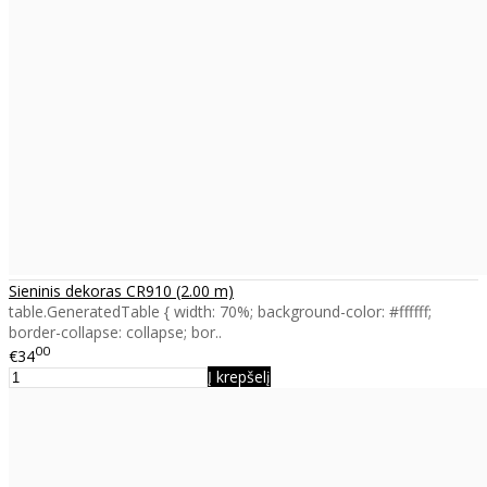
Sieninis dekoras CR910 (2.00 m)
table.GeneratedTable { width: 70%; background-color: #ffffff;
border-collapse: collapse; bor..
00
€34
Į krepšelį