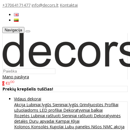
+37064171477
info@decors.lt
Kontaktai
Navigacija
Mano paskyra
00
€0
0
Prekių krepšelis tuščias!
Vidaus dekorai
Akcija
Lubiniai lygūs
Sieniniai lygūs
Grindjuostės
Profiliai
užuolaidoms
LED profiliai
Dekoratyviniai balkiai
Rozetės
Lubiniai raštuoti
Sieniniai raštuoti
Dekoratyvinės
detalės
Durų apvadai
Kampai
Klijai
Kolonos
Konsolės
Kupolai
Lubų panelės
Nišos
NMC akcija