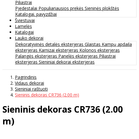
Piliastrai
Pjedestalai
Populiariausios prekės
Sieninės plokštės
Katalogai. pavyzdžiai
Šviestuvai
Lamelės
Katalogai
Lauko dekorai
Dekoratyvinės detalės eksterjeras
Glaistas
Kampų apdaila
eksterjeras
Karnizai eksterjeras
Kolonos eksterjeras
Palangės eksterjeras
Panelės eksterjeras
Piliastrai
eksterjeras
Sieniniai dekorai eksterjeras
Pagrindinis
Vidaus dekorai
Sieniniai raštuoti
Sieninis dekoras CR736 (2.00 m)
Sieninis dekoras CR736 (2.00
m)