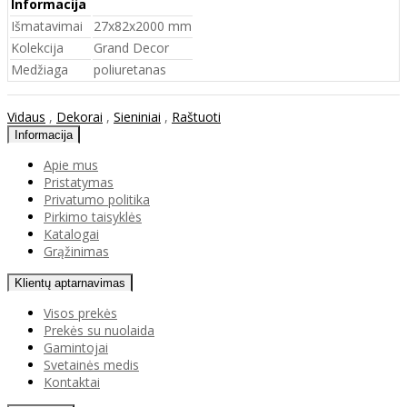
Informacija
Išmatavimai
27x82x2000 mm
Kolekcija
Grand Decor
Medžiaga
poliuretanas
Vidaus
,
Dekorai
,
Sieniniai
,
Raštuoti
Informacija
Apie mus
Pristatymas
Privatumo politika
Pirkimo taisyklės
Katalogai
Grąžinimas
Klientų aptarnavimas
Visos prekės
Prekės su nuolaida
Gamintojai
Svetainės medis
Kontaktai