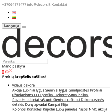
+37064171477
info@decors.lt
Kontaktai
Navigacija
Mano paskyra
00
€0
0
Prekių krepšelis tuščias!
Vidaus dekorai
Akcija
Lubiniai lygūs
Sieniniai lygūs
Grindjuostės
Profiliai
užuolaidoms
LED profiliai
Dekoratyviniai balkiai
Rozetės
Lubiniai raštuoti
Sieniniai raštuoti
Dekoratyvinės
detalės
Durų apvadai
Kampai
Klijai
Kolonos
Konsolės
Kupolai
Lubų panelės
Nišos
NMC akcija