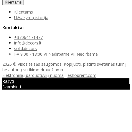
Klientams
Klientams
Užsakymų istorija
Kontaktai
+37064171477
info@decors.lt
solid.decors
I-V 9:00 - 18:00 VI Nedirbame VII Nedirbame
2026 © Visos teisės saugomos. Kopijuoti, platinti svetainės turinį
be autorių sutikimo draudžiama.
Elektroninių parduotuvių nuoma
-
eshoprent.com
Rašyti
Skambinti