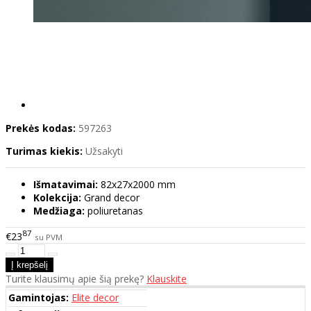
Prekės kodas:
597263
Turimas kiekis:
Užsakyti
Išmatavimai:
82x27x2000 mm
Kolekcija:
Grand decor
Medžiaga:
poliuretanas
87
€23
su PVM
Turite klausimų apie šią prekę?
Klauskite
Gamintojas:
Elite decor