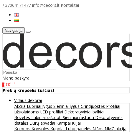
+37064171477
info@decors.lt
Kontaktai
Navigacija
Mano paskyra
00
€0
0
Prekių krepšelis tuščias!
Vidaus dekorai
Akcija
Lubiniai lygūs
Sieniniai lygūs
Grindjuostės
Profiliai
užuolaidoms
LED profiliai
Dekoratyviniai balkiai
Rozetės
Lubiniai raštuoti
Sieniniai raštuoti
Dekoratyvinės
detalės
Durų apvadai
Kampai
Klijai
Kolonos
Konsolės
Kupolai
Lubų panelės
Nišos
NMC akcija