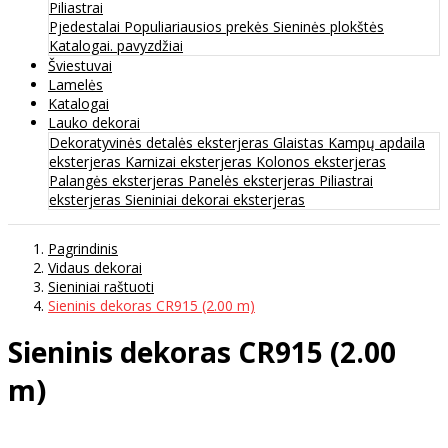
Piliastrai
Pjedestalai
Populiariausios prekės
Sieninės plokštės
Katalogai. pavyzdžiai
Šviestuvai
Lamelės
Katalogai
Lauko dekorai
Dekoratyvinės detalės eksterjeras
Glaistas
Kampų apdaila
eksterjeras
Karnizai eksterjeras
Kolonos eksterjeras
Palangės eksterjeras
Panelės eksterjeras
Piliastrai
eksterjeras
Sieniniai dekorai eksterjeras
Pagrindinis
Vidaus dekorai
Sieniniai raštuoti
Sieninis dekoras CR915 (2.00 m)
Sieninis dekoras CR915 (2.00
m)