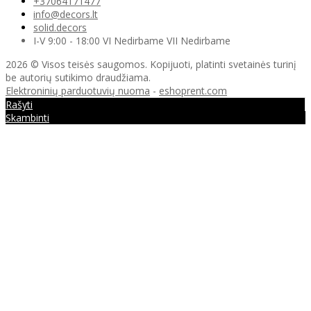
+37064171477
info@decors.lt
solid.decors
I-V 9:00 - 18:00 VI Nedirbame VII Nedirbame
2026 © Visos teisės saugomos. Kopijuoti, platinti svetainės turinį
be autorių sutikimo draudžiama.
Elektroninių parduotuvių nuoma
-
eshoprent.com
Rašyti
Skambinti