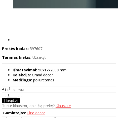
Prekės kodas:
597607
Turimas kiekis:
Užsakyti
Išmatavimai:
50x17x2000 mm
Kolekcija:
Grand decor
Medžiaga:
poliuretanas
91
€14
su PVM
Turite klausimų apie šią prekę?
Klauskite
Gamintojas:
Elite decor