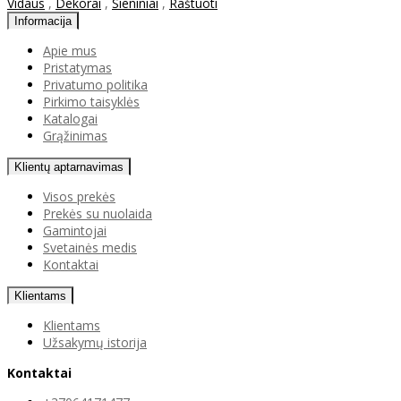
Vidaus
,
Dekorai
,
Sieniniai
,
Raštuoti
Informacija
Apie mus
Pristatymas
Privatumo politika
Pirkimo taisyklės
Katalogai
Grąžinimas
Klientų aptarnavimas
Visos prekės
Prekės su nuolaida
Gamintojai
Svetainės medis
Kontaktai
Klientams
Klientams
Užsakymų istorija
Kontaktai