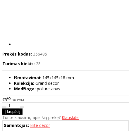
Prekės kodas:
356495
Turimas kiekis:
28
Išmatavimai:
145x145x18 mm
Kolekcija:
Grand decor
Medžiaga:
poliuretanas
65
€5
su PVM
Turite klausimų apie šią prekę?
Klauskite
Gamintojas:
Elite decor