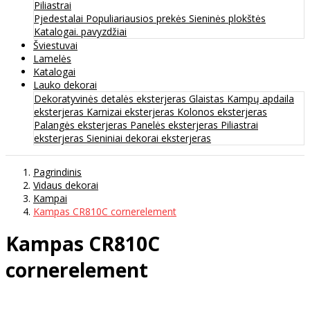
Piliastrai
Pjedestalai
Populiariausios prekės
Sieninės plokštės
Katalogai. pavyzdžiai
Šviestuvai
Lamelės
Katalogai
Lauko dekorai
Dekoratyvinės detalės eksterjeras
Glaistas
Kampų apdaila
eksterjeras
Karnizai eksterjeras
Kolonos eksterjeras
Palangės eksterjeras
Panelės eksterjeras
Piliastrai
eksterjeras
Sieniniai dekorai eksterjeras
Pagrindinis
Vidaus dekorai
Kampai
Kampas CR810C cornerelement
Kampas CR810C
cornerelement