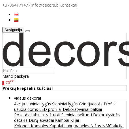
+37064171477
info@decors.lt
Kontaktai
Navigacija
Mano paskyra
00
€0
0
Prekių krepšelis tuščias!
Vidaus dekorai
Akcija
Lubiniai lygūs
Sieniniai lygūs
Grindjuostės
Profiliai
užuolaidoms
LED profiliai
Dekoratyviniai balkiai
Rozetės
Lubiniai raštuoti
Sieniniai raštuoti
Dekoratyvinės
detalės
Durų apvadai
Kampai
Klijai
Kolonos
Konsolės
Kupolai
Lubų panelės
Nišos
NMC akcija