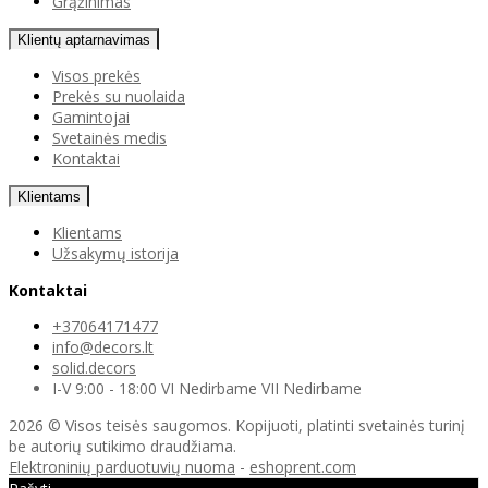
Grąžinimas
Klientų aptarnavimas
Visos prekės
Prekės su nuolaida
Gamintojai
Svetainės medis
Kontaktai
Klientams
Klientams
Užsakymų istorija
Kontaktai
+37064171477
info@decors.lt
solid.decors
I-V 9:00 - 18:00 VI Nedirbame VII Nedirbame
2026 © Visos teisės saugomos. Kopijuoti, platinti svetainės turinį
be autorių sutikimo draudžiama.
Elektroninių parduotuvių nuoma
-
eshoprent.com