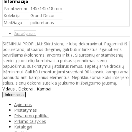
Informacija
Išmatavimai
145x145x18 mm
Kolekcija
Grand Decor
Medžiaga
poliuretanas
Aprašymas
SIENINIAI PROFILIAI: Skirti sienų ir lubų dekoravimui. Pagaminti iš
poliuretano, atsparūs drėgmei, gali būti ir lankstūs išgaubtiems
paviršiams (kolonoms, arkoms ir kt.) . Siauresnių ar stambesnių
sieninių juostelių kombinacija puikus sprendimas sienų
papuošimui, suskirstymui į atskirus rėmus. Tapetų ar veidrodžių
įrėminimui. Gali būti montuojami suvedant 90 laipsniu kampu arba
panaudojant kampinius elementus. Nepriklausomai koks interjero
stilius, sienų dekorai suteikia jaukumo ir išbaigtumo jausmą.
Vidaus
,
Dekorai
,
Kampai
Informacija
Apie mus
Pristatymas
Privatumo politika
Pirkimo taisyklės
Katalogai