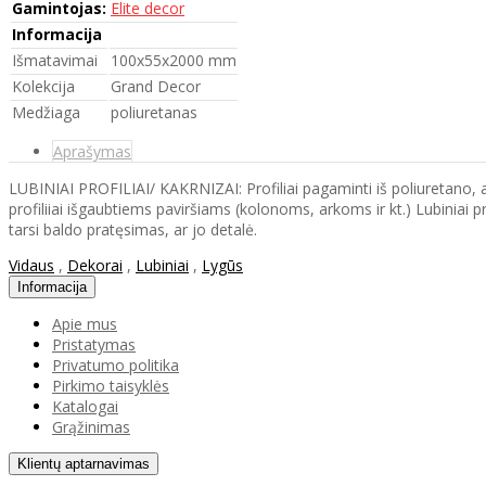
Gamintojas:
Elite decor
Informacija
Išmatavimai
100x55x2000 mm
Kolekcija
Grand Decor
Medžiaga
poliuretanas
Aprašymas
LUBINIAI PROFILIAI/ KAKRNIZAI: Profiliai pagaminti iš poliuretano, ats
profiliiai išgaubtiems paviršiams (kolonoms, arkoms ir kt.) Lubiniai
tarsi baldo pratęsimas, ar jo detalė.
Vidaus
,
Dekorai
,
Lubiniai
,
Lygūs
Informacija
Apie mus
Pristatymas
Privatumo politika
Pirkimo taisyklės
Katalogai
Grąžinimas
Klientų aptarnavimas