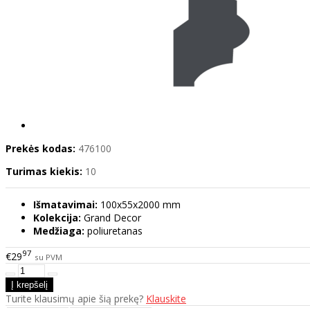
Prekės kodas:
476100
Turimas kiekis:
10
Išmatavimai:
100x55x2000 mm
Kolekcija:
Grand Decor
Medžiaga:
poliuretanas
97
€29
su PVM
Turite klausimų apie šią prekę?
Klauskite