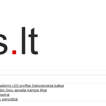
olaidoms
LED profiliai
Dekoratyviniai balkiai
alės
Durų apvadai
Kampai
Klijai
liastrai
. pavyzdžiai