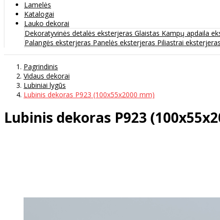
Lamelės
Katalogai
Lauko dekorai
Dekoratyvinės detalės eksterjeras
Glaistas
Kampų apdaila ek
Palangės eksterjeras
Panelės eksterjeras
Piliastrai eksterjera
Pagrindinis
Vidaus dekorai
Lubiniai lygūs
Lubinis dekoras P923 (100x55x2000 mm)
Lubinis dekoras P923 (100x55x