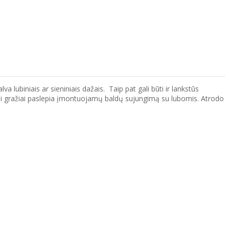
 lubiniais ar sieniniais dažais. Taip pat gali būti ir lankstūs
korai gražiai paslepia įmontuojamų baldų sujungimą su lubomis. Atrodo