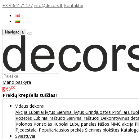
+37064171477
info@decors.lt
Kontaktai
Navigacija
Mano paskyra
00
€0
0
Prekių krepšelis tuščias!
Vidaus dekorai
Akcija
Lubiniai lygūs
Sieniniai lygūs
Grindjuostės
Profiliai užu
Rozetės
Lubiniai raštuoti
Sieniniai raštuoti
Dekoratyvinės det
Kolonos
Konsolės
Kupolai
Lubų panelės
Nišos
NMC akcija
Pi
Pjedestalai
Populiariausios prekės
Sieninės plokštės
Katalogai
Šviestuvai