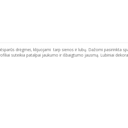
parūs drėgmei, klijuojami tarp sienos ir lubų. Dažomi pasirinkta spalva
 profiliai suteikia patalpai jaukumo ir išbaigtumo jausmą. Lubiniai de