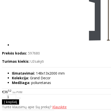
Prekės kodas:
597680
Turimas kiekis:
Užsakyti
Išmatavimai:
148x13x2000 mm
Kolekcija:
Grand Decor
Medžiaga:
poliuretanas
52
€36
su PVM
Turite klausimų apie šią prekę?
Klauskite