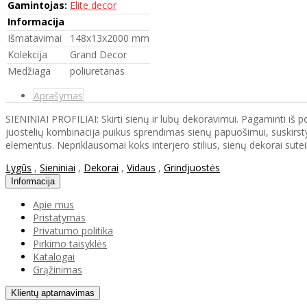
Gamintojas:
Elite decor
Informacija
Išmatavimai
148x13x2000 mm
Kolekcija
Grand Decor
Medžiaga
poliuretanas
Aprašymas
SIENINIAI PROFILIAI: Skirti sienų ir lubų dekoravimui. Pagaminti iš p
juostelių kombinacija puikus sprendimas sienų papuošimui, suskirs
elementus. Nepriklausomai koks interjero stilius, sienų dekorai sut
Lygūs
,
Sieniniai
,
Dekorai
,
Vidaus
,
Grindjuostės
Informacija
Apie mus
Pristatymas
Privatumo politika
Pirkimo taisyklės
Katalogai
Grąžinimas
Klientų aptarnavimas