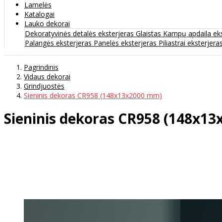
Lamelės
Katalogai
Lauko dekorai
Dekoratyvinės detalės eksterjeras
Glaistas
Kampų apdaila ek
Palangės eksterjeras
Panelės eksterjeras
Piliastrai eksterjera
Pagrindinis
Vidaus dekorai
Grindjuostės
Sieninis dekoras CR958 (148x13x2000 mm)
Sieninis dekoras CR958 (148x1