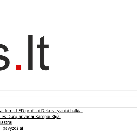
olaidoms
LED profiliai
Dekoratyviniai balkiai
alės
Durų apvadai
Kampai
Klijai
liastrai
. pavyzdžiai