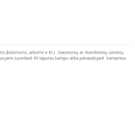
ams (kolonoms, arkoms ir kt.) . Siauresnių ar stambesnių sieninių
ontuojami suvedant 90 laipsniu kampu arba panaudojant kampinius