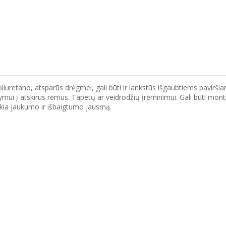
oliuretano, atsparūs drėgmei, gali būti ir lankstūs išgaubtiems pavirši
tymui į atskirus rėmus. Tapetų ar veidrodžių įrėminimui. Gali būti m
eikia jaukumo ir išbaigtumo jausmą.