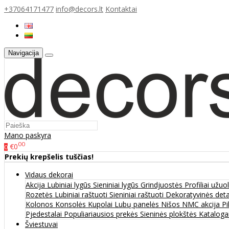
+37064171477
info@decors.lt
Kontaktai
Navigacija
Mano paskyra
00
€0
0
Prekių krepšelis tuščias!
Vidaus dekorai
Akcija
Lubiniai lygūs
Sieniniai lygūs
Grindjuostės
Profiliai užu
Rozetės
Lubiniai raštuoti
Sieniniai raštuoti
Dekoratyvinės det
Kolonos
Konsolės
Kupolai
Lubų panelės
Nišos
NMC akcija
Pi
Pjedestalai
Populiariausios prekės
Sieninės plokštės
Katalogai
Šviestuvai