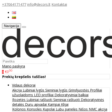
+37064171477
info@decors.lt
Kontaktai
Navigacija
Mano paskyra
00
€0
0
Prekių krepšelis tuščias!
Vidaus dekorai
Akcija
Lubiniai lygūs
Sieniniai lygūs
Grindjuostės
Profiliai
užuolaidoms
LED profiliai
Dekoratyviniai balkiai
Rozetės
Lubiniai raštuoti
Sieniniai raštuoti
Dekoratyvinės
detalės
Durų apvadai
Kampai
Klijai
Kolonos
Konsolės
Kupolai
Lubų panelės
Nišos
NMC akcija