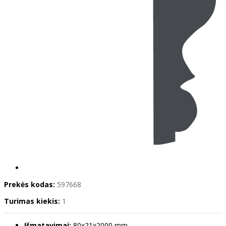
Prekės kodas:
597668
Turimas kiekis:
1
Išmatavimai:
80x21x2000 mm