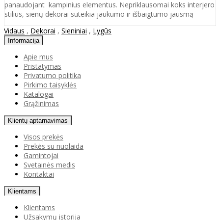
panaudojant kampinius elementus. Nepriklausomai koks interjero
stilius, sienų dekorai suteikia jaukumo ir išbaigtumo jausmą
Vidaus
,
Dekorai
,
Sieniniai
,
Lygūs
Informacija
Apie mus
Pristatymas
Privatumo politika
Pirkimo taisyklės
Katalogai
Grąžinimas
Klientų aptarnavimas
Visos prekės
Prekės su nuolaida
Gamintojai
Svetainės medis
Kontaktai
Klientams
Klientams
Užsakymų istorija