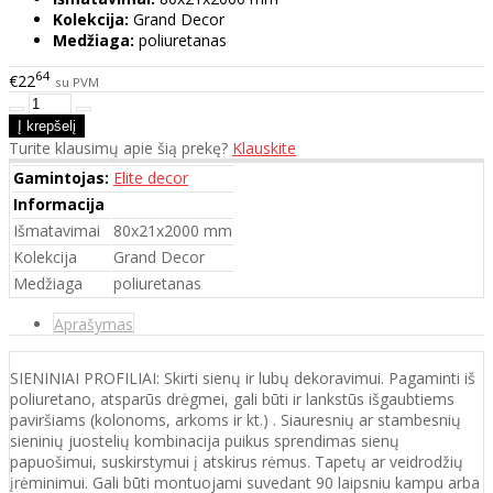
Kolekcija:
Grand Decor
Medžiaga:
poliuretanas
64
€22
su PVM
Turite klausimų apie šią prekę?
Klauskite
Gamintojas:
Elite decor
Informacija
Išmatavimai
80x21x2000 mm
Kolekcija
Grand Decor
Medžiaga
poliuretanas
Aprašymas
SIENINIAI PROFILIAI: Skirti sienų ir lubų dekoravimui. Pagaminti iš
poliuretano, atsparūs drėgmei, gali būti ir lankstūs išgaubtiems
paviršiams (kolonoms, arkoms ir kt.) . Siauresnių ar stambesnių
sieninių juostelių kombinacija puikus sprendimas sienų
papuošimui, suskirstymui į atskirus rėmus. Tapetų ar veidrodžių
įrėminimui. Gali būti montuojami suvedant 90 laipsniu kampu arba