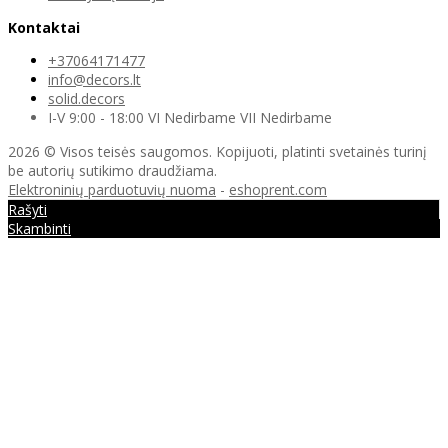
Kontaktai
+37064171477
info@decors.lt
solid.decors
I-V 9:00 - 18:00 VI Nedirbame VII Nedirbame
2026 © Visos teisės saugomos. Kopijuoti, platinti svetainės turinį
be autorių sutikimo draudžiama.
Elektroninių parduotuvių nuoma
-
eshoprent.com
Rašyti
Skambinti