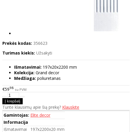
Prekės kodas:
356623
Turimas kiekis:
Užsakyti
Išmatavimai:
197x20x2200 mm
Kolekcija:
Grand decor
Medžiaga:
poliuretanas
98
€59
su PVM
Turite klausimų apie šią prekę?
Klauskite
Gamintojas:
Elite decor
Informacija
Išmatavimai
197x2200x20 mm