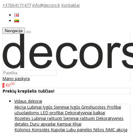
+37064171477
info@decors.lt
Kontaktai
Navigacija
Mano paskyra
00
€0
0
Prekių krepšelis tuščias!
Vidaus dekorai
Akcija
Lubiniai lygūs
Sieniniai lygūs
Grindjuostės
Profiliai
užuolaidoms
LED profiliai
Dekoratyviniai balkiai
Rozetės
Lubiniai raštuoti
Sieniniai raštuoti
Dekoratyvinės
detalės
Durų apvadai
Kampai
Klijai
Kolonos
Konsolės
Kupolai
Lubų panelės
Nišos
NMC akcija