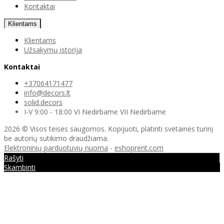
Kontaktai
Klientams
Klientams
Užsakymų istorija
Kontaktai
+37064171477
info@decors.lt
solid.decors
I-V 9:00 - 18:00 VI Nedirbame VII Nedirbame
2026 © Visos teisės saugomos. Kopijuoti, platinti svetainės turinį
be autorių sutikimo draudžiama.
Elektroninių parduotuvių nuoma
-
eshoprent.com
Rašyti
Skambinti