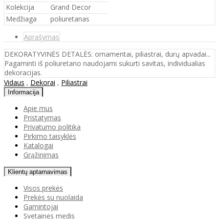
Kolekcija
Grand Decor
Medžiaga
poliuretanas
Aprašymas
DEKORATYVINĖS DETALĖS: ornamentai, piliastrai, durų apvadai...
Pagaminti iš poliuretano naudojami sukurti savitas, individualias
dekoracijas.
Vidaus
,
Dekorai
,
Piliastrai
Informacija
Apie mus
Pristatymas
Privatumo politika
Pirkimo taisyklės
Katalogai
Grąžinimas
Klientų aptarnavimas
Visos prekės
Prekės su nuolaida
Gamintojai
Svetainės medis