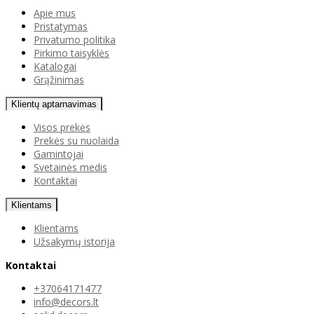
Apie mus
Pristatymas
Privatumo politika
Pirkimo taisyklės
Katalogai
Grąžinimas
Klientų aptarnavimas
Visos prekės
Prekės su nuolaida
Gamintojai
Svetainės medis
Kontaktai
Klientams
Klientams
Užsakymų istorija
Kontaktai
+37064171477
info@decors.lt