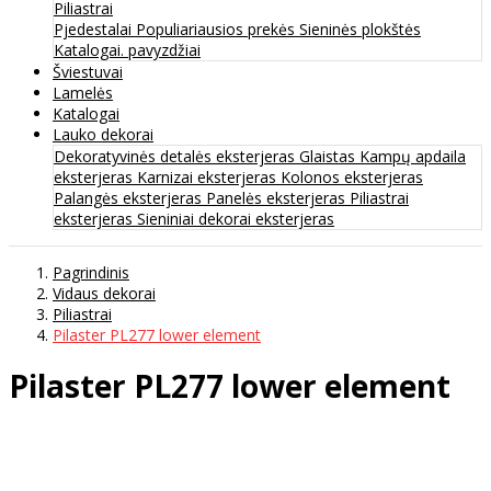
Piliastrai
Pjedestalai
Populiariausios prekės
Sieninės plokštės
Katalogai. pavyzdžiai
Šviestuvai
Lamelės
Katalogai
Lauko dekorai
Dekoratyvinės detalės eksterjeras
Glaistas
Kampų apdaila
eksterjeras
Karnizai eksterjeras
Kolonos eksterjeras
Palangės eksterjeras
Panelės eksterjeras
Piliastrai
eksterjeras
Sieniniai dekorai eksterjeras
Pagrindinis
Vidaus dekorai
Piliastrai
Pilaster PL277 lower element
Pilaster PL277 lower element