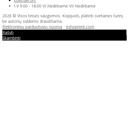
solid.decors
I-V 9:00 - 18:00 VI Nedirbame VII Nedirbame
2026 © Visos teisės saugomos. Kopijuoti, platinti svetainės turinį
be autorių sutikimo draudžiama.
Elektroninių parduotuvių nuoma
-
eshoprent.com
Rašyti
Skambinti