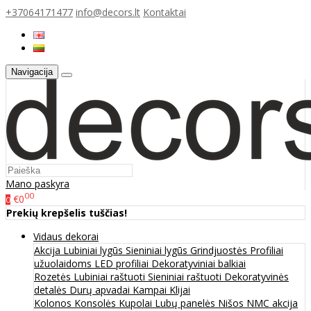
+37064171477
info@decors.lt
Kontaktai
Navigacija
Mano paskyra
00
€0
0
Prekių krepšelis tuščias!
Vidaus dekorai
Akcija
Lubiniai lygūs
Sieniniai lygūs
Grindjuostės
Profiliai
užuolaidoms
LED profiliai
Dekoratyviniai balkiai
Rozetės
Lubiniai raštuoti
Sieniniai raštuoti
Dekoratyvinės
detalės
Durų apvadai
Kampai
Klijai
Kolonos
Konsolės
Kupolai
Lubų panelės
Nišos
NMC akcija