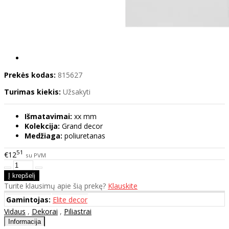
Prekės kodas:
815627
Turimas kiekis:
Užsakyti
Išmatavimai:
xx mm
Kolekcija:
Grand decor
Medžiaga:
poliuretanas
51
€12
su PVM
Turite klausimų apie šią prekę?
Klauskite
Gamintojas:
Elite decor
Vidaus
,
Dekorai
,
Piliastrai
Informacija