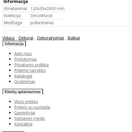
Informacija
Išmatavimai
120x35x2000 mm
Kolekcija
DecoWood
Medžiaga
poliuretanas
Vidaus
,
Dekorai
,
Dekoratyviniai
,
Balkiai
Informacija
Apie mus
Pristatymas
Privatumo politika
Pirkimo taisyklės
Katalogai
Grąžinimas
Klientų aptarnavimas
Visos prekės
Prekės su nuolaida
Gamintojai
Svetainės medis
Kontaktai