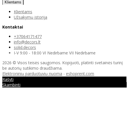
Klientams
Klientams
Užsakymų istorija
Kontaktai
+37064171477
info@decors.lt
solid.decors
I-V 9:00 - 18:00 VI Nedirbame VII Nedirbame
2026 © Visos teisės saugomos. Kopijuoti, platinti svetainės turinį
be autorių sutikimo draudžiama.
Elektroninių parduotuvių nuoma
-
eshoprent.com
Rašyti
Skambinti