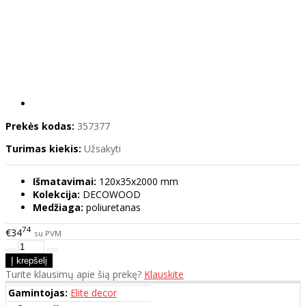
Prekės kodas:
357377
Turimas kiekis:
Užsakyti
Išmatavimai:
120x35x2000 mm
Kolekcija:
DECOWOOD
Medžiaga:
poliuretanas
74
€34
su PVM
Turite klausimų apie šią prekę?
Klauskite
Gamintojas:
Elite decor