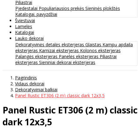
Piliastrai
Pjedestalai
Populiariausios prekės
Sieninės plokštės
Katalogai. pavyzdžiai
Šviestuvai
Lamelės
Katalogai
Lauko dekorai
Dekoratyvinės detalės eksterjeras
Glaistas
Kampų apdaila
eksterjeras
Karnizai eksterjeras
Kolonos eksterjeras
Palangės eksterjeras
Panelės eksterjeras
Piliastrai
eksterjeras
Sieniniai dekorai eksterjeras
Pagrindinis
Vidaus dekorai
Dekoratyviniai balkiai
Panel Rustic ET306 (2 m) classic dark 12х3,5
Panel Rustic ET306 (2 m) classic
dark 12х3,5