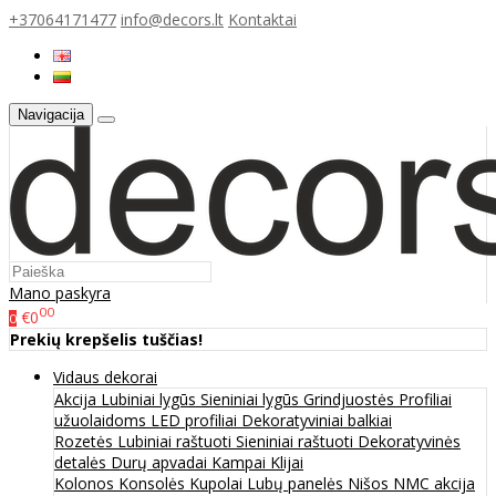
+37064171477
info@decors.lt
Kontaktai
Navigacija
Mano paskyra
00
€0
0
Prekių krepšelis tuščias!
Vidaus dekorai
Akcija
Lubiniai lygūs
Sieniniai lygūs
Grindjuostės
Profiliai
užuolaidoms
LED profiliai
Dekoratyviniai balkiai
Rozetės
Lubiniai raštuoti
Sieniniai raštuoti
Dekoratyvinės
detalės
Durų apvadai
Kampai
Klijai
Kolonos
Konsolės
Kupolai
Lubų panelės
Nišos
NMC akcija