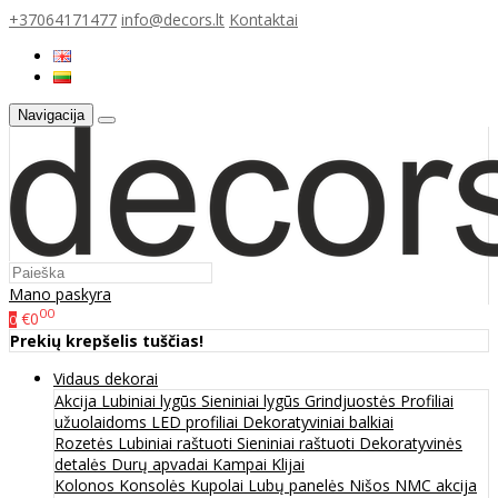
+37064171477
info@decors.lt
Kontaktai
Navigacija
Mano paskyra
00
€0
0
Prekių krepšelis tuščias!
Vidaus dekorai
Akcija
Lubiniai lygūs
Sieniniai lygūs
Grindjuostės
Profiliai
užuolaidoms
LED profiliai
Dekoratyviniai balkiai
Rozetės
Lubiniai raštuoti
Sieniniai raštuoti
Dekoratyvinės
detalės
Durų apvadai
Kampai
Klijai
Kolonos
Konsolės
Kupolai
Lubų panelės
Nišos
NMC akcija