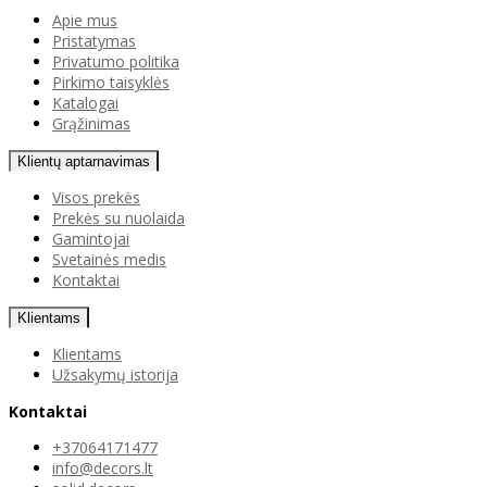
Apie mus
Pristatymas
Privatumo politika
Pirkimo taisyklės
Katalogai
Grąžinimas
Klientų aptarnavimas
Visos prekės
Prekės su nuolaida
Gamintojai
Svetainės medis
Kontaktai
Klientams
Klientams
Užsakymų istorija
Kontaktai
+37064171477
info@decors.lt