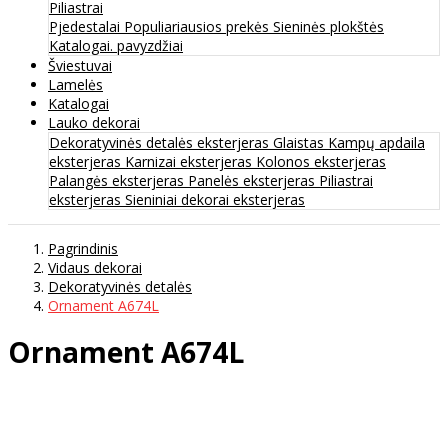
Piliastrai
Pjedestalai
Populiariausios prekės
Sieninės plokštės
Katalogai. pavyzdžiai
Šviestuvai
Lamelės
Katalogai
Lauko dekorai
Dekoratyvinės detalės eksterjeras
Glaistas
Kampų apdaila
eksterjeras
Karnizai eksterjeras
Kolonos eksterjeras
Palangės eksterjeras
Panelės eksterjeras
Piliastrai
eksterjeras
Sieniniai dekorai eksterjeras
Pagrindinis
Vidaus dekorai
Dekoratyvinės detalės
Ornament A674L
Ornament A674L