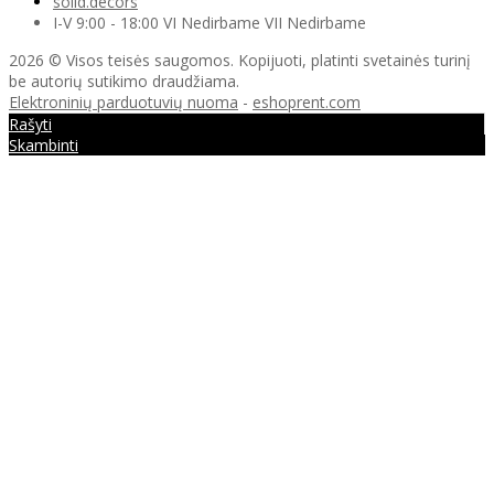
solid.decors
I-V 9:00 - 18:00 VI Nedirbame VII Nedirbame
2026 © Visos teisės saugomos. Kopijuoti, platinti svetainės turinį
be autorių sutikimo draudžiama.
Elektroninių parduotuvių nuoma
-
eshoprent.com
Rašyti
Skambinti