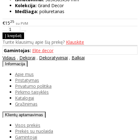
Kolekcija:
Grand Decor
Medžiaga:
poliuretanas
25
€15
su PVM
Turite klausimų apie šią prekę?
Klauskite
Gamintojas:
Elite decor
Vidaus
,
Dekorai
,
Dekoratyviniai
,
Balkiai
Informacija
Apie mus
Pristatymas
Privatumo politika
Pirkimo taisyklės
Katalogai
Grąžinimas
Klientų aptarnavimas
Visos prekės
Prekės su nuolaida
Gamintojai