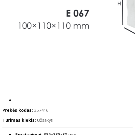
Prekės kodas:
357416
Turimas kiekis:
Užsakyti
Išmatavimai:
385x385x30 mm