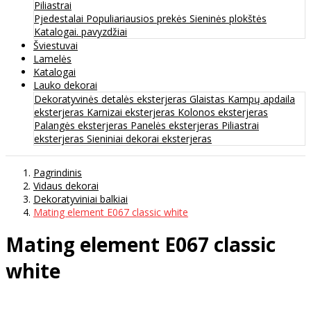
Piliastrai
Pjedestalai
Populiariausios prekės
Sieninės plokštės
Katalogai. pavyzdžiai
Šviestuvai
Lamelės
Katalogai
Lauko dekorai
Dekoratyvinės detalės eksterjeras
Glaistas
Kampų apdaila
eksterjeras
Karnizai eksterjeras
Kolonos eksterjeras
Palangės eksterjeras
Panelės eksterjeras
Piliastrai
eksterjeras
Sieniniai dekorai eksterjeras
Pagrindinis
Vidaus dekorai
Dekoratyviniai balkiai
Mating element E067 classic white
Mating element E067 classic
white