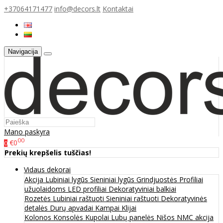
+37064171477
info@decors.lt
Kontaktai
Navigacija
Mano paskyra
00
€0
0
Prekių krepšelis tuščias!
Vidaus dekorai
Akcija
Lubiniai lygūs
Sieniniai lygūs
Grindjuostės
Profiliai
užuolaidoms
LED profiliai
Dekoratyviniai balkiai
Rozetės
Lubiniai raštuoti
Sieniniai raštuoti
Dekoratyvinės
detalės
Durų apvadai
Kampai
Klijai
Kolonos
Konsolės
Kupolai
Lubų panelės
Nišos
NMC akcija