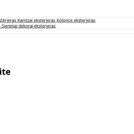
sterjeras
Karnizai eksterjeras
Kolonos eksterjeras
s
Sieniniai dekorai eksterjeras
ite