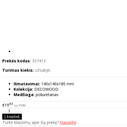
Prekės kodas:
357413
Turimas kiekis:
Užsakyti
Išmatavimai:
140x140x180 mm
Kolekcija:
DECOWOOD
Medžiaga:
poliuretanas
83
€19
su PVM
Turite klausimų apie šią prekę?
Klauskite