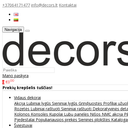
+37064171477
info@decors.lt
Kontaktai
Navigacija
Mano paskyra
00
€0
0
Prekių krepšelis tuščias!
Vidaus dekorai
Akcija
Lubiniai lygūs
Sieniniai lygūs
Grindjuostės
Profiliai užu
Rozetės
Lubiniai raštuoti
Sieniniai raštuoti
Dekoratyvinės det
Kolonos
Konsolės
Kupolai
Lubų panelės
Nišos
NMC akcija
Pi
Pjedestalai
Populiariausios prekės
Sieninės plokštės
Katalogai
Šviestuvai