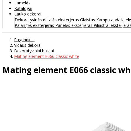
Lamelės
Katalogai
Lauko dekorai
Dekoratyvinės detalės eksterjeras
Glaistas
Kampų apdaila ek
Palangės eksterjeras
Panelės eksterjeras
Piliastrai eksterjera
Pagrindinis
Vidaus dekorai
Dekoratyviniai balkiai
Mating element E066 classic white
Mating element E066 classic wh