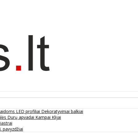
olaidoms
LED profiliai
Dekoratyviniai balkiai
alės
Durų apvadai
Kampai
Klijai
liastrai
. pavyzdžiai