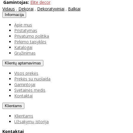
Gamintojas:
Elite decor
Vidaus
,
Dekorai
,
Dekoratyviniai
,
Balkiai
Informacija
Apie mus
Pristatymas
Privatumo politika
Pirkimo taisyklės
Katalogai
Grąžinimas
Klientų aptarnavimas
Visos prekės
Prekės su nuolaida
Gamintojai
Svetainės medis
Kontaktai
Klientams
Klientams
Užsakymų istorija
Kontaktai