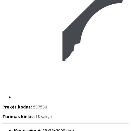
Prekės kodas:
597530
Turimas kiekis:
Užsakyti
Išmatavimai:
55x55x2000 mm