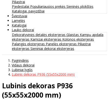
Piliastrai
Pjedestalai
Populiariausios prekės
Sieninės plokštės
Katalogai. pavyzdžiai
Šviestuvai
Lamelės
Katalogai
Lauko dekorai
Dekoratyvinės detalės eksterjeras
Glaistas
Kampų apdaila
eksterjeras
Karnizai eksterjeras
Kolonos eksterjeras
Palangės eksterjeras
Panelės eksterjeras
Piliastrai
eksterjeras
Sieniniai dekorai eksterjeras
Pagrindinis
Vidaus dekorai
Lubiniai lygūs
Lubinis dekoras P936 (55x55x2000 mm)
Lubinis dekoras P936
(55x55x2000 mm)