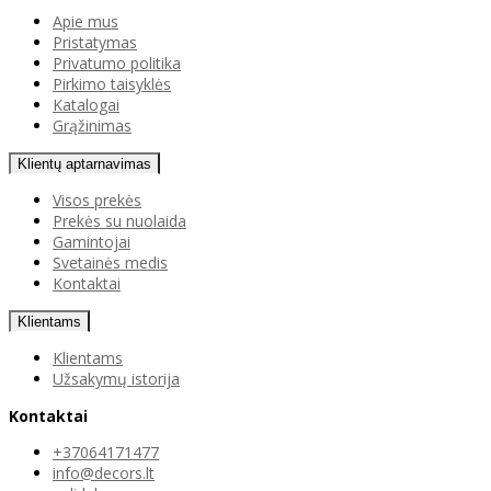
Apie mus
Pristatymas
Privatumo politika
Pirkimo taisyklės
Katalogai
Grąžinimas
Klientų aptarnavimas
Visos prekės
Prekės su nuolaida
Gamintojai
Svetainės medis
Kontaktai
Klientams
Klientams
Užsakymų istorija
Kontaktai
+37064171477
info@decors.lt