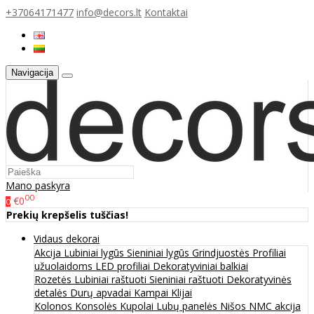
+37064171477
info@decors.lt
Kontaktai
Navigacija
Mano paskyra
00
€0
0
Prekių krepšelis tuščias!
Vidaus dekorai
Akcija
Lubiniai lygūs
Sieniniai lygūs
Grindjuostės
Profiliai
užuolaidoms
LED profiliai
Dekoratyviniai balkiai
Rozetės
Lubiniai raštuoti
Sieniniai raštuoti
Dekoratyvinės
detalės
Durų apvadai
Kampai
Klijai
Kolonos
Konsolės
Kupolai
Lubų panelės
Nišos
NMC akcija