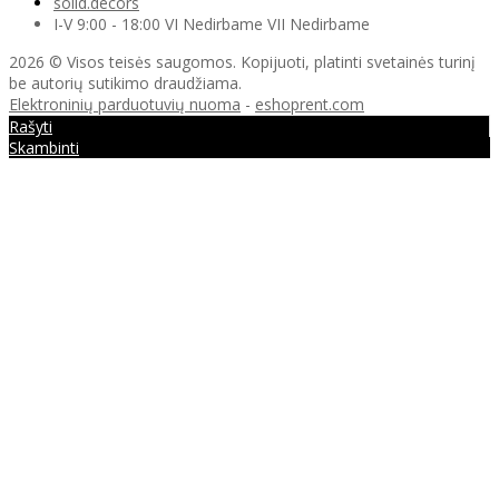
solid.decors
I-V 9:00 - 18:00 VI Nedirbame VII Nedirbame
2026 © Visos teisės saugomos. Kopijuoti, platinti svetainės turinį
be autorių sutikimo draudžiama.
Elektroninių parduotuvių nuoma
-
eshoprent.com
Rašyti
Skambinti