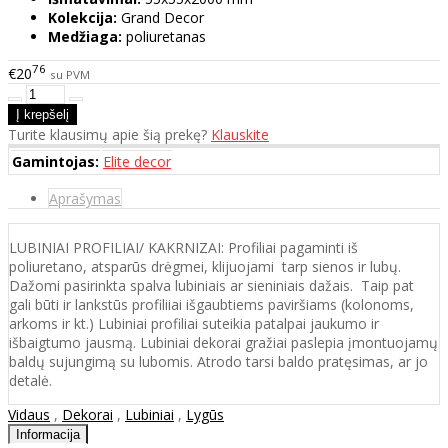
Kolekcija:
Grand Decor
Medžiaga:
poliuretanas
76
€20
su PVM
Turite klausimų apie šią prekę?
Klauskite
Gamintojas:
Elite decor
Aprašymas
LUBINIAI PROFILIAI/ KAKRNIZAI: Profiliai pagaminti iš
poliuretano, atsparūs drėgmei, klijuojami tarp sienos ir lubų.
Dažomi pasirinkta spalva lubiniais ar sieniniais dažais. Taip pat
gali būti ir lankstūs profiliiai išgaubtiems paviršiams (kolonoms,
arkoms ir kt.) Lubiniai profiliai suteikia patalpai jaukumo ir
išbaigtumo jausmą. Lubiniai dekorai gražiai paslepia įmontuojamų
baldų sujungimą su lubomis. Atrodo tarsi baldo pratęsimas, ar jo
detalė.
Vidaus
,
Dekorai
,
Lubiniai
,
Lygūs
Informacija