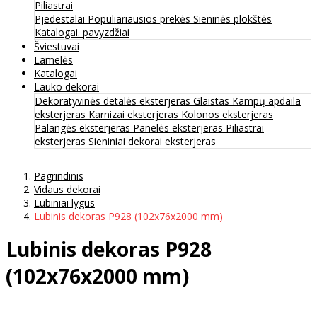
Piliastrai
Pjedestalai
Populiariausios prekės
Sieninės plokštės
Katalogai. pavyzdžiai
Šviestuvai
Lamelės
Katalogai
Lauko dekorai
Dekoratyvinės detalės eksterjeras
Glaistas
Kampų apdaila
eksterjeras
Karnizai eksterjeras
Kolonos eksterjeras
Palangės eksterjeras
Panelės eksterjeras
Piliastrai
eksterjeras
Sieniniai dekorai eksterjeras
Pagrindinis
Vidaus dekorai
Lubiniai lygūs
Lubinis dekoras P928 (102х76x2000 mm)
Lubinis dekoras P928
(102х76x2000 mm)