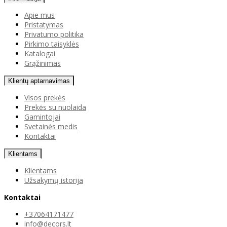
Apie mus
Pristatymas
Privatumo politika
Pirkimo taisyklės
Katalogai
Grąžinimas
Klientų aptarnavimas
Visos prekės
Prekės su nuolaida
Gamintojai
Svetainės medis
Kontaktai
Klientams
Klientams
Užsakymų istorija
Kontaktai
+37064171477
info@decors.lt