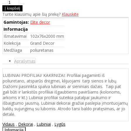
Turite klausimų apie šią prekę?
Klauskite
Gamintojas:
Elite decor
Informacija
Išmatavimai
102x76x2000 mm
Kolekcija
Grand Decor
Medžiaga
poliuretanas
Aprašymas
LUBINIAI PROFILIAI/ KAKRNIZAI: Profiliai pagaminti iš
poliuretano, atsparūs drėgmei, klijuojami tarp sienos ir lubų.
Dažomi pasirinkta spalva lubiniais ar sieniniais dažais. Taip pat
gali būti ir lankstūs profiliiai išgaubtiems paviršiams (kolonoms,
arkoms ir kt.) Lubiniai profiliai suteikia patalpai jaukumo ir
išbaigtumo jausmą. Lubiniai dekorai gražiai paslepia įmontuojamų
baldų sujungimą su lubomis. Atrodo tarsi baldo pratęsimas, ar jo
detalė.
Vidaus
,
Dekorai
,
Lubiniai
,
Lygūs
Informacija