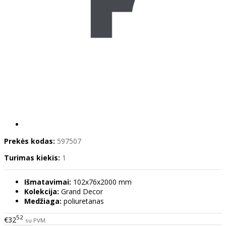
Prekės kodas:
597507
Turimas kiekis:
1
Išmatavimai:
102х76x2000 mm
Kolekcija:
Grand Decor
Medžiaga:
poliuretanas
52
€32
su PVM