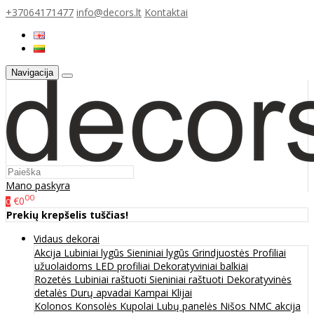
+37064171477
info@decors.lt
Kontaktai
Navigacija
Mano paskyra
00
€0
0
Prekių krepšelis tuščias!
Vidaus dekorai
Akcija
Lubiniai lygūs
Sieniniai lygūs
Grindjuostės
Profiliai
užuolaidoms
LED profiliai
Dekoratyviniai balkiai
Rozetės
Lubiniai raštuoti
Sieniniai raštuoti
Dekoratyvinės
detalės
Durų apvadai
Kampai
Klijai
Kolonos
Konsolės
Kupolai
Lubų panelės
Nišos
NMC akcija