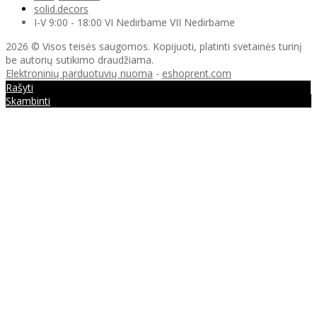
solid.decors
I-V 9:00 - 18:00 VI Nedirbame VII Nedirbame
2026 © Visos teisės saugomos. Kopijuoti, platinti svetainės turinį
be autorių sutikimo draudžiama.
Elektroninių parduotuvių nuoma
-
eshoprent.com
Rašyti
Skambinti