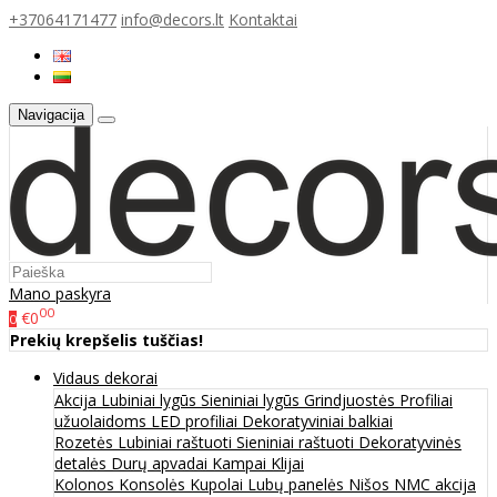
+37064171477
info@decors.lt
Kontaktai
Navigacija
Mano paskyra
00
€0
0
Prekių krepšelis tuščias!
Vidaus dekorai
Akcija
Lubiniai lygūs
Sieniniai lygūs
Grindjuostės
Profiliai
užuolaidoms
LED profiliai
Dekoratyviniai balkiai
Rozetės
Lubiniai raštuoti
Sieniniai raštuoti
Dekoratyvinės
detalės
Durų apvadai
Kampai
Klijai
Kolonos
Konsolės
Kupolai
Lubų panelės
Nišos
NMC akcija