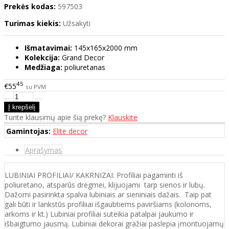
Prekės kodas:
597503
Turimas kiekis:
Užsakyti
Išmatavimai:
145х165х2000 mm
Kolekcija:
Grand Decor
Medžiaga:
poliuretanas
45
€55
su PVM
Turite klausimų apie šią prekę?
Klauskite
Gamintojas:
Elite decor
Aprašymas
LUBINIAI PROFILIAI/ KAKRNIZAI: Profiliai pagaminti iš
poliuretano, atsparūs drėgmei, klijuojami tarp sienos ir lubų.
Dažomi pasirinkta spalva lubiniais ar sieniniais dažais. Taip pat
gali būti ir lankstūs profiliiai išgaubtiems paviršiams (kolonoms,
arkoms ir kt.) Lubiniai profiliai suteikia patalpai jaukumo ir
išbaigtumo jausmą. Lubiniai dekorai gražiai paslepia įmontuojamų