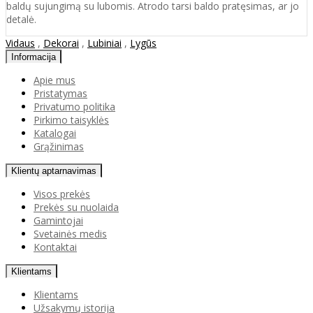
baldų sujungimą su lubomis. Atrodo tarsi baldo pratęsimas, ar jo
detalė.
Vidaus
,
Dekorai
,
Lubiniai
,
Lygūs
Informacija
Apie mus
Pristatymas
Privatumo politika
Pirkimo taisyklės
Katalogai
Grąžinimas
Klientų aptarnavimas
Visos prekės
Prekės su nuolaida
Gamintojai
Svetainės medis
Kontaktai
Klientams
Klientams
Užsakymų istorija