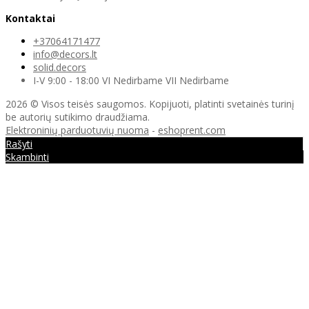
Kontaktai
+37064171477
info@decors.lt
solid.decors
I-V 9:00 - 18:00 VI Nedirbame VII Nedirbame
2026 © Visos teisės saugomos. Kopijuoti, platinti svetainės turinį
be autorių sutikimo draudžiama.
Elektroninių parduotuvių nuoma
-
eshoprent.com
Rašyti
Skambinti