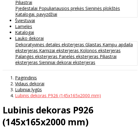
Piliastrai
Pjedestalai
Populiariausios prekės
Sieninės plokštės
Katalogai. pavyzdžiai
Šviestuvai
Lamelės
Katalogai
Lauko dekorai
Dekoratyvinės detalės eksterjeras
Glaistas
Kampų apdaila
eksterjeras
Karnizai eksterjeras
Kolonos eksterjeras
Palangės eksterjeras
Panelės eksterjeras
Piliastrai
eksterjeras
Sieniniai dekorai eksterjeras
Pagrindinis
Vidaus dekorai
Lubiniai lygūs
Lubinis dekoras P926 (145х165х2000 mm)
Lubinis dekoras P926
(145х165х2000 mm)