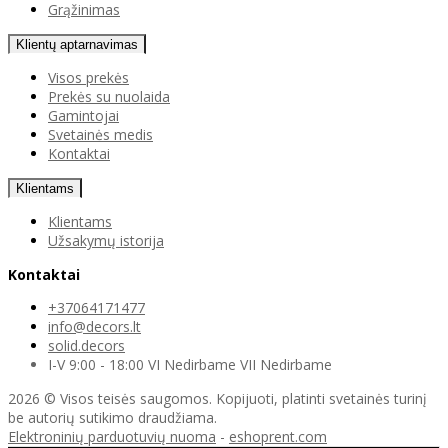
Grąžinimas
Klientų aptarnavimas
Visos prekės
Prekės su nuolaida
Gamintojai
Svetainės medis
Kontaktai
Klientams
Klientams
Užsakymų istorija
Kontaktai
+37064171477
info@decors.lt
solid.decors
I-V 9:00 - 18:00 VI Nedirbame VII Nedirbame
2026 © Visos teisės saugomos. Kopijuoti, platinti svetainės turinį
be autorių sutikimo draudžiama.
Elektroninių parduotuvių nuoma
-
eshoprent.com