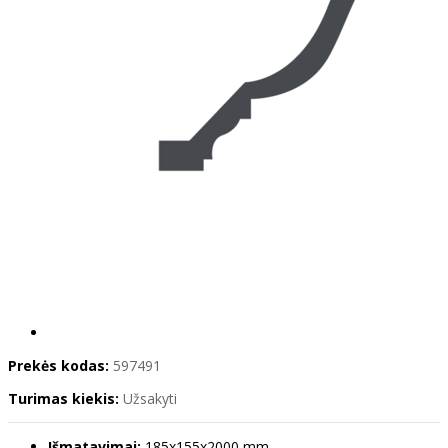
Prekės kodas:
597491
Turimas kiekis:
Užsakyti
Išmatavimai:
185x155x2000 mm