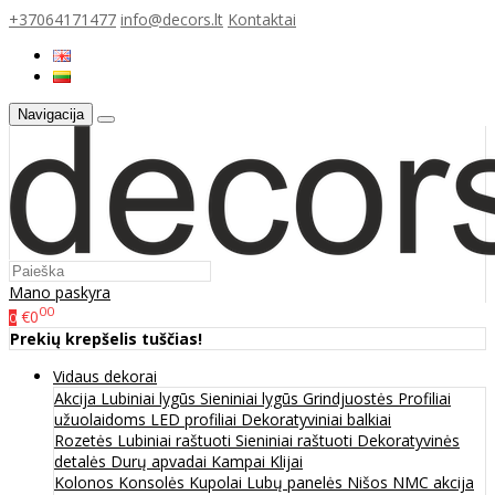
+37064171477
info@decors.lt
Kontaktai
Navigacija
Mano paskyra
00
€0
0
Prekių krepšelis tuščias!
Vidaus dekorai
Akcija
Lubiniai lygūs
Sieniniai lygūs
Grindjuostės
Profiliai
užuolaidoms
LED profiliai
Dekoratyviniai balkiai
Rozetės
Lubiniai raštuoti
Sieniniai raštuoti
Dekoratyvinės
detalės
Durų apvadai
Kampai
Klijai
Kolonos
Konsolės
Kupolai
Lubų panelės
Nišos
NMC akcija