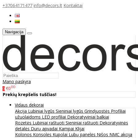
+37064171477
info@decors.lt
Kontaktai
Navigacija
Mano paskyra
00
€0
0
Prekių krepšelis tuščias!
Vidaus dekorai
Akcija
Lubiniai lygūs
Sieniniai lygūs
Grindjuostės
Profiliai
užuolaidoms
LED profiliai
Dekoratyviniai balkiai
Rozetės
Lubiniai raštuoti
Sieniniai raštuoti
Dekoratyvinės
detalės
Durų apvadai
Kampai
Klijai
Kolonos
Konsolės
Kupolai
Lubų panelės
Nišos
NMC akcija