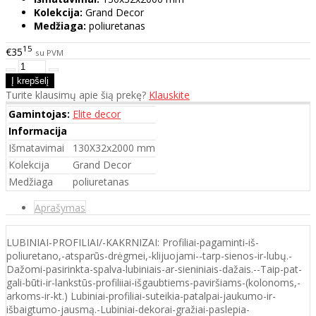
Kolekcija:
Grand Decor
Medžiaga:
poliuretanas
15
€35
su PVM
Turite klausimų apie šią prekę?
Klauskite
Gamintojas:
Elite decor
Informacija
Išmatavimai
130X32x2000 mm
Kolekcija
Grand Decor
Medžiaga
poliuretanas
Aprašymas
LUBINIAI-PROFILIAI/-KAKRNIZAI: Profiliai-pagaminti-iš-
poliuretano,-atsparūs-drėgmei,-klijuojami--tarp-sienos-ir-lubų.-
Dažomi-pasirinkta-spalva-lubiniais-ar-sieniniais-dažais.--Taip-pat-
gali-būti-ir-lankstūs-profiliiai-išgaubtiems-paviršiams-(kolonoms,-
arkoms-ir-kt.) Lubiniai-profiliai-suteikia-patalpai-jaukumo-ir-
išbaigtumo-jausmą.-Lubiniai-dekorai-gražiai-paslepia-