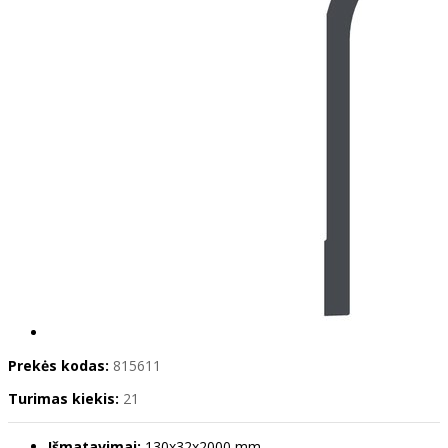
Prekės kodas:
815611
Turimas kiekis:
21
Išmatavimai:
130x32x2000 mm