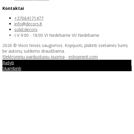
Kontaktai
+37064171477
info@decors.lt
solid.decors
I-V 9:00 - 18:00 VI Nedirbame VII Nedirbame
2026 © Visos teisės saugomos. Kopijuoti, platinti svetainės turinį
be autorių sutikimo draudžiama.
Elektroninių parduotuvių nuoma
-
eshoprent.com
Rašyti
Skambinti