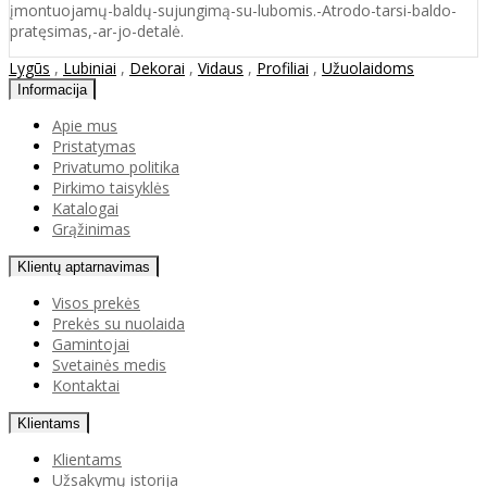
įmontuojamų-baldų-sujungimą-su-lubomis.-Atrodo-tarsi-baldo-
pratęsimas,-ar-jo-detalė.
Lygūs
,
Lubiniai
,
Dekorai
,
Vidaus
,
Profiliai
,
Užuolaidoms
Informacija
Apie mus
Pristatymas
Privatumo politika
Pirkimo taisyklės
Katalogai
Grąžinimas
Klientų aptarnavimas
Visos prekės
Prekės su nuolaida
Gamintojai
Svetainės medis
Kontaktai
Klientams
Klientams
Užsakymų istorija