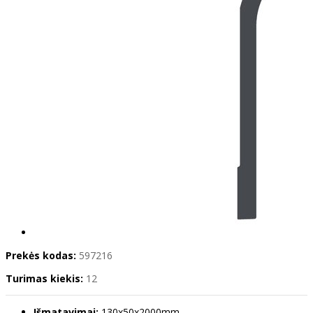
Prekės kodas:
597216
Turimas kiekis:
12
Išmatavimai:
130x50x2000mm