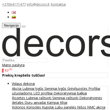
+37064171477
info@decors.lt
Kontaktai
Navigacija
Mano paskyra
00
€0
0
Prekių krepšelis tuščias!
Vidaus dekorai
Akcija
Lubiniai lygūs
Sieniniai lygūs
Grindjuostės
Profiliai
užuolaidoms
LED profiliai
Dekoratyviniai balkiai
Rozetės
Lubiniai raštuoti
Sieniniai raštuoti
Dekoratyvinės
detalės
Durų apvadai
Kampai
Klijai
Kolonos
Konsolės
Kupolai
Lubų panelės
Nišos
NMC akcija