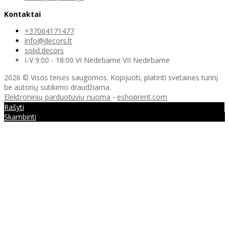
Kontaktai
+37064171477
info@decors.lt
solid.decors
I-V 9:00 - 18:00 VI Nedirbame VII Nedirbame
2026 © Visos teisės saugomos. Kopijuoti, platinti svetainės turinį
be autorių sutikimo draudžiama.
Elektroninių parduotuvių nuoma
-
eshoprent.com
Rašyti
Skambinti