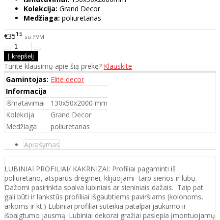
Kolekcija:
Grand Decor
Medžiaga:
poliuretanas
15
€35
su PVM
Turite klausimų apie šią prekę?
Klauskite
Gamintojas:
Elite decor
Informacija
Išmatavimai
130x50x2000 mm
Kolekcija
Grand Decor
Medžiaga
poliuretanas
Aprašymas
LUBINIAI PROFILIAI/ KAKRNIZAI: Profiliai pagaminti iš
poliuretano, atsparūs drėgmei, klijuojami tarp sienos ir lubų.
Dažomi pasirinkta spalva lubiniais ar sieniniais dažais. Taip pat
gali būti ir lankstūs profiliiai išgaubtiems paviršiams (kolonoms,
arkoms ir kt.) Lubiniai profiliai suteikia patalpai jaukumo ir
išbaigtumo jausmą. Lubiniai dekorai gražiai paslepia įmontuojamų