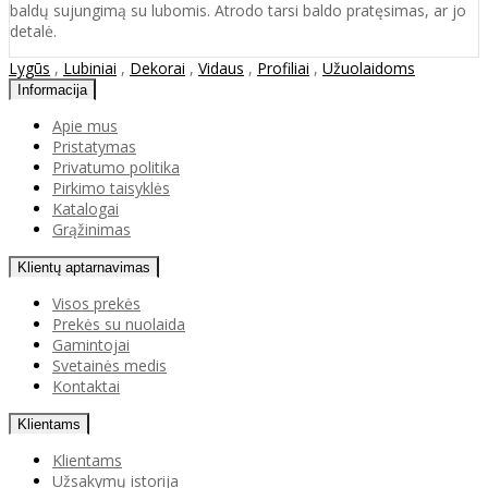
baldų sujungimą su lubomis. Atrodo tarsi baldo pratęsimas, ar jo
detalė.
Lygūs
,
Lubiniai
,
Dekorai
,
Vidaus
,
Profiliai
,
Užuolaidoms
Informacija
Apie mus
Pristatymas
Privatumo politika
Pirkimo taisyklės
Katalogai
Grąžinimas
Klientų aptarnavimas
Visos prekės
Prekės su nuolaida
Gamintojai
Svetainės medis
Kontaktai
Klientams
Klientams
Užsakymų istorija