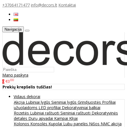
+37064171477
info@decors.lt
Kontaktai
Navigacija
Mano paskyra
00
€0
0
Prekių krepšelis tuščias!
Vidaus dekorai
Akcija
Lubiniai lygūs
Sieniniai lygūs
Grindjuostės
Profiliai
užuolaidoms
LED profiliai
Dekoratyviniai balkiai
Rozetės
Lubiniai raštuoti
Sieniniai raštuoti
Dekoratyvinės
detalės
Durų apvadai
Kampai
Klijai
Kolonos
Konsolės
Kupolai
Lubų panelės
Nišos
NMC akcija