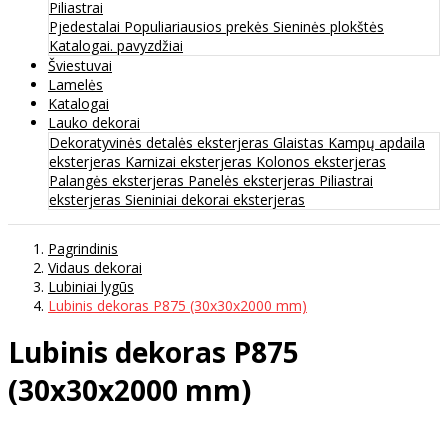
Piliastrai
Pjedestalai
Populiariausios prekės
Sieninės plokštės
Katalogai. pavyzdžiai
Šviestuvai
Lamelės
Katalogai
Lauko dekorai
Dekoratyvinės detalės eksterjeras
Glaistas
Kampų apdaila
eksterjeras
Karnizai eksterjeras
Kolonos eksterjeras
Palangės eksterjeras
Panelės eksterjeras
Piliastrai
eksterjeras
Sieniniai dekorai eksterjeras
Pagrindinis
Vidaus dekorai
Lubiniai lygūs
Lubinis dekoras P875 (30x30x2000 mm)
Lubinis dekoras P875
(30x30x2000 mm)