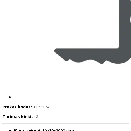
Prekės kodas:
1173174
Turimas kiekis:
8
Išmatavimai:
30x30x2000 mm