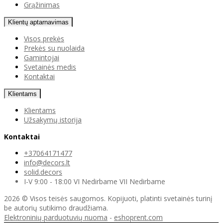
Grąžinimas
Klientų aptarnavimas
Visos prekės
Prekės su nuolaida
Gamintojai
Svetainės medis
Kontaktai
Klientams
Klientams
Užsakymų istorija
Kontaktai
+37064171477
info@decors.lt
solid.decors
I-V 9:00 - 18:00 VI Nedirbame VII Nedirbame
2026 © Visos teisės saugomos. Kopijuoti, platinti svetainės turinį
be autorių sutikimo draudžiama.
Elektroninių parduotuvių nuoma
-
eshoprent.com