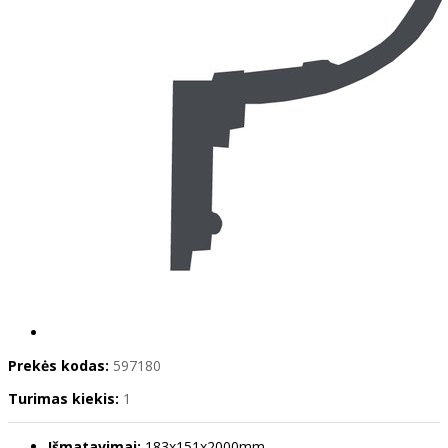
Prekės kodas:
597180
Turimas kiekis:
1
Išmatavimai:
183x151x2000mm