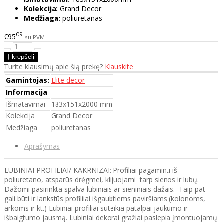
Kolekcija:
Grand Decor
Medžiaga:
poliuretanas
09
€95
su PVM
Turite klausimų apie šią prekę?
Klauskite
Gamintojas:
Elite decor
Informacija
Išmatavimai
183x151x2000 mm
Kolekcija
Grand Decor
Medžiaga
poliuretanas
Aprašymas
LUBINIAI PROFILIAI/ KAKRNIZAI: Profiliai pagaminti iš
poliuretano, atsparūs drėgmei, klijuojami tarp sienos ir lubų.
Dažomi pasirinkta spalva lubiniais ar sieniniais dažais. Taip pat
gali būti ir lankstūs profiliiai išgaubtiems paviršiams (kolonoms,
arkoms ir kt.) Lubiniai profiliai suteikia patalpai jaukumo ir
išbaigtumo jausmą. Lubiniai dekorai gražiai paslepia įmontuojamų