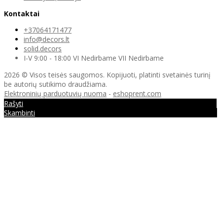
Kontaktai
+37064171477
info@decors.lt
solid.decors
I-V 9:00 - 18:00 VI Nedirbame VII Nedirbame
2026 © Visos teisės saugomos. Kopijuoti, platinti svetainės turinį
be autorių sutikimo draudžiama.
Elektroninių parduotuvių nuoma
-
eshoprent.com
Rašyti
Skambinti