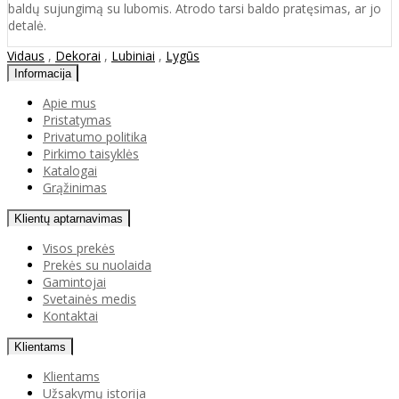
baldų sujungimą su lubomis. Atrodo tarsi baldo pratęsimas, ar jo
detalė.
Vidaus
,
Dekorai
,
Lubiniai
,
Lygūs
Informacija
Apie mus
Pristatymas
Privatumo politika
Pirkimo taisyklės
Katalogai
Grąžinimas
Klientų aptarnavimas
Visos prekės
Prekės su nuolaida
Gamintojai
Svetainės medis
Kontaktai
Klientams
Klientams
Užsakymų istorija