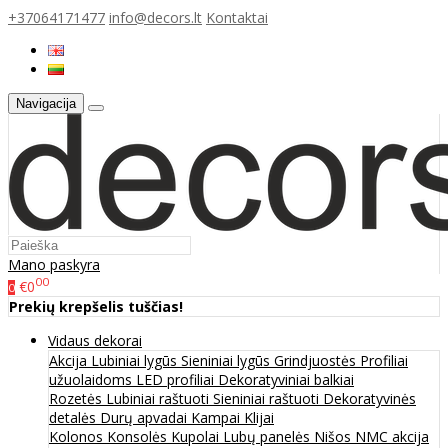
+37064171477
info@decors.lt
Kontaktai
Navigacija
Mano paskyra
00
€0
0
Prekių krepšelis tuščias!
Vidaus dekorai
Akcija
Lubiniai lygūs
Sieniniai lygūs
Grindjuostės
Profiliai
užuolaidoms
LED profiliai
Dekoratyviniai balkiai
Rozetės
Lubiniai raštuoti
Sieniniai raštuoti
Dekoratyvinės
detalės
Durų apvadai
Kampai
Klijai
Kolonos
Konsolės
Kupolai
Lubų panelės
Nišos
NMC akcija