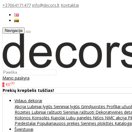
+37064171477
info@decors.lt
Kontaktai
Navigacija
Mano paskyra
00
€0
0
Prekių krepšelis tuščias!
Vidaus dekorai
Akcija
Lubiniai lygūs
Sieniniai lygūs
Grindjuostės
Profiliai užu
Rozetės
Lubiniai raštuoti
Sieniniai raštuoti
Dekoratyvinės det
Kolonos
Konsolės
Kupolai
Lubų panelės
Nišos
NMC akcija
Pi
Pjedestalai
Populiariausios prekės
Sieninės plokštės
Katalogai
Šviestuvai