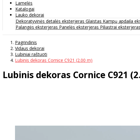
Lamelės
Katalogai
Lauko dekorai
Dekoratyvinės detalės eksterjeras
Glaistas
Kampų apdaila ek
Palangės eksterjeras
Panelės eksterjeras
Piliastrai eksterjera
Pagrindinis
Vidaus dekorai
Lubiniai raštuoti
Lubinis dekoras Cornice C921 (2.00 m)
Lubinis dekoras Cornice C921 (2