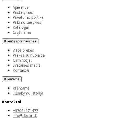
Apie mus
Pristatymas
Privatumo politika
Pirkimo taisyklės
Katalogai
Grąžinimas
Klientų aptarnavimas
Visos prekės
Prekės su nuolaida
Gamintojai
Svetainės medis
Kontaktai
Klientams
Klientams
Užsakymų istorija
Kontaktai
+37064171477
info@decors.lt