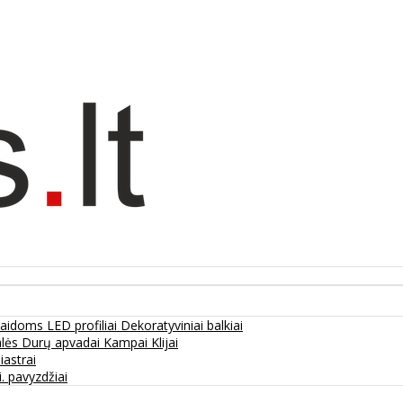
olaidoms
LED profiliai
Dekoratyviniai balkiai
alės
Durų apvadai
Kampai
Klijai
liastrai
. pavyzdžiai