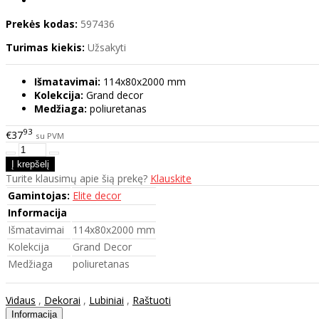
Prekės kodas:
597436
Turimas kiekis:
Užsakyti
Išmatavimai:
114x80x2000 mm
Kolekcija:
Grand decor
Medžiaga:
poliuretanas
93
€37
su PVM
Turite klausimų apie šią prekę?
Klauskite
Gamintojas:
Elite decor
Informacija
Išmatavimai
114x80x2000 mm
Kolekcija
Grand Decor
Medžiaga
poliuretanas
Vidaus
,
Dekorai
,
Lubiniai
,
Raštuoti
Informacija