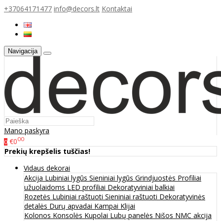
+37064171477
info@decors.lt
Kontaktai
Navigacija
Mano paskyra
00
€0
0
Prekių krepšelis tuščias!
Vidaus dekorai
Akcija
Lubiniai lygūs
Sieniniai lygūs
Grindjuostės
Profiliai
užuolaidoms
LED profiliai
Dekoratyviniai balkiai
Rozetės
Lubiniai raštuoti
Sieniniai raštuoti
Dekoratyvinės
detalės
Durų apvadai
Kampai
Klijai
Kolonos
Konsolės
Kupolai
Lubų panelės
Nišos
NMC akcija