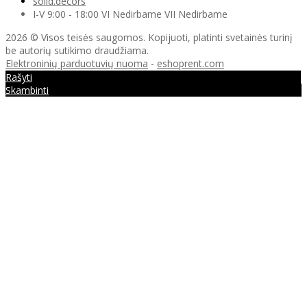
solid.decors
I-V 9:00 - 18:00 VI Nedirbame VII Nedirbame
2026 © Visos teisės saugomos. Kopijuoti, platinti svetainės turinį
be autorių sutikimo draudžiama.
Elektroninių parduotuvių nuoma
-
eshoprent.com
Rašyti
Skambinti