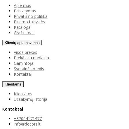
Apie mus
Pristatymas
Privatumo politika
Pirkimo taisyklės
Katalogai
Grąžinimas
Klientų aptarnavimas
Visos prekės
Prekės su nuolaida
Gamintojai
Svetainės medis
Kontaktai
Klientams
Klientams
Užsakymų istorija
Kontaktai
+37064171477
info@decors.lt