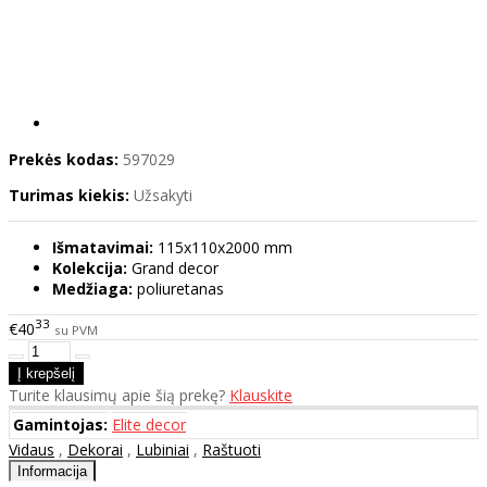
Prekės kodas:
597029
Turimas kiekis:
Užsakyti
Išmatavimai:
115x110x2000 mm
Kolekcija:
Grand decor
Medžiaga:
poliuretanas
33
€40
su PVM
Turite klausimų apie šią prekę?
Klauskite
Gamintojas:
Elite decor
Vidaus
,
Dekorai
,
Lubiniai
,
Raštuoti
Informacija