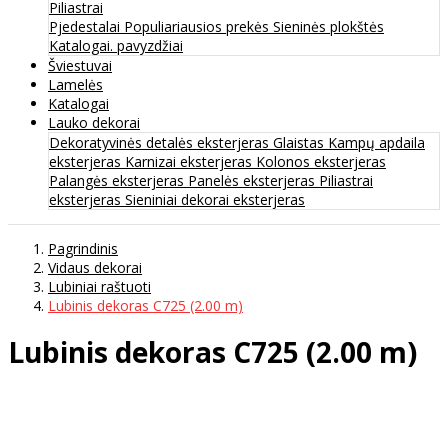
Piliastrai
Pjedestalai
Populiariausios prekės
Sieninės plokštės
Katalogai. pavyzdžiai
Šviestuvai
Lamelės
Katalogai
Lauko dekorai
Dekoratyvinės detalės eksterjeras
Glaistas
Kampų apdaila
eksterjeras
Karnizai eksterjeras
Kolonos eksterjeras
Palangės eksterjeras
Panelės eksterjeras
Piliastrai
eksterjeras
Sieniniai dekorai eksterjeras
Pagrindinis
Vidaus dekorai
Lubiniai raštuoti
Lubinis dekoras C725 (2.00 m)
Lubinis dekoras C725 (2.00 m)