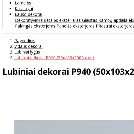
Lamelės
Katalogai
Lauko dekorai
Dekoratyvinės detalės eksterjeras
Glaistas
Kampų apdaila ek
Palangės eksterjeras
Panelės eksterjeras
Piliastrai eksterjera
Pagrindinis
Vidaus dekorai
Lubiniai lygūs
Lubiniai dekorai P940 (50x103x2000 mm)
Lubiniai dekorai P940 (50x103