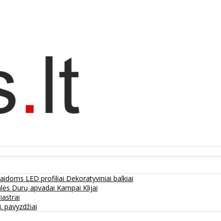
olaidoms
LED profiliai
Dekoratyviniai balkiai
alės
Durų apvadai
Kampai
Klijai
liastrai
. pavyzdžiai