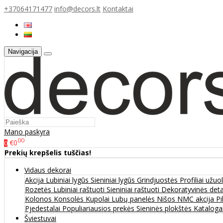
+37064171477
info@decors.lt
Kontaktai
Navigacija
Mano paskyra
00
€0
0
Prekių krepšelis tuščias!
Vidaus dekorai
Akcija
Lubiniai lygūs
Sieniniai lygūs
Grindjuostės
Profiliai užu
Rozetės
Lubiniai raštuoti
Sieniniai raštuoti
Dekoratyvinės det
Kolonos
Konsolės
Kupolai
Lubų panelės
Nišos
NMC akcija
Pi
Pjedestalai
Populiariausios prekės
Sieninės plokštės
Katalogai
Šviestuvai