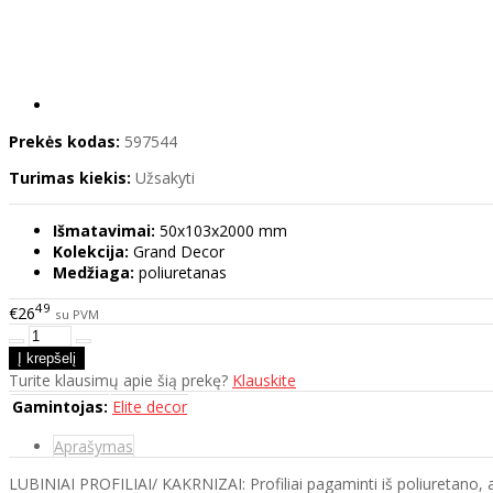
Prekės kodas:
597544
Turimas kiekis:
Užsakyti
Išmatavimai:
50x103x2000 mm
Kolekcija:
Grand Decor
Medžiaga:
poliuretanas
49
€26
su PVM
Turite klausimų apie šią prekę?
Klauskite
Gamintojas:
Elite decor
Aprašymas
LUBINIAI PROFILIAI/ KAKRNIZAI: Profiliai pagaminti iš poliuretano, ats