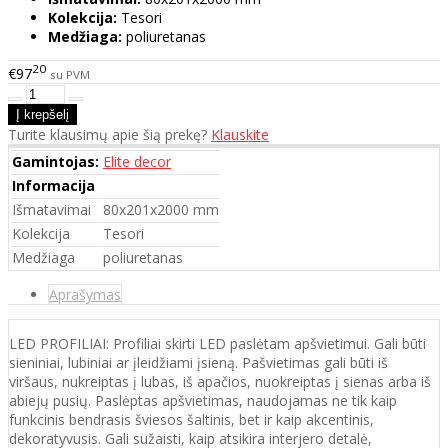
Kolekcija:
Tesori
Medžiaga:
poliuretanas
20
€97
su PVM
Turite klausimų apie šią prekę?
Klauskite
Gamintojas:
Elite decor
Informacija
Išmatavimai
80x201x2000 mm
Kolekcija
Tesori
Medžiaga
poliuretanas
Aprašymas
LED PROFILIAI: Profiliai skirti LED paslėtam apšvietimui. Gali būti
sieniniai, lubiniai ar įleidžiami įsieną. Pašvietimas gali būti iš
viršaus, nukreiptas į lubas, iš apačios, nuokreiptas į sienas arba iš
abiejų pusių. Paslėptas apšvietimas, naudojamas ne tik kaip
funkcinis bendrasis šviesos šaltinis, bet ir kaip akcentinis,
dekoratyvusis. Gali sužaisti, kaip atsikira interjero detalė,