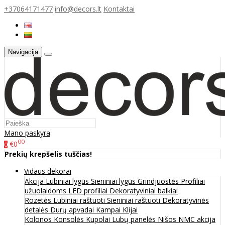
+37064171477
info@decors.lt
Kontaktai
Navigacija
Mano paskyra
00
€0
0
Prekių krepšelis tuščias!
Vidaus dekorai
Akcija
Lubiniai lygūs
Sieniniai lygūs
Grindjuostės
Profiliai
užuolaidoms
LED profiliai
Dekoratyviniai balkiai
Rozetės
Lubiniai raštuoti
Sieniniai raštuoti
Dekoratyvinės
detalės
Durų apvadai
Kampai
Klijai
Kolonos
Konsolės
Kupolai
Lubų panelės
Nišos
NMC akcija