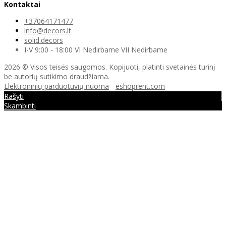
Kontaktai
+37064171477
info@decors.lt
solid.decors
I-V 9:00 - 18:00 VI Nedirbame VII Nedirbame
2026 © Visos teisės saugomos. Kopijuoti, platinti svetainės turinį
be autorių sutikimo draudžiama.
Elektroninių parduotuvių nuoma
-
eshoprent.com
Rašyti
Skambinti