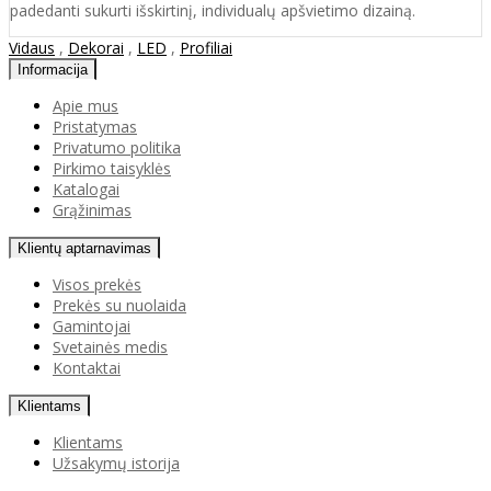
padedanti sukurti išskirtinį, individualų apšvietimo dizainą.
Vidaus
,
Dekorai
,
LED
,
Profiliai
Informacija
Apie mus
Pristatymas
Privatumo politika
Pirkimo taisyklės
Katalogai
Grąžinimas
Klientų aptarnavimas
Visos prekės
Prekės su nuolaida
Gamintojai
Svetainės medis
Kontaktai
Klientams
Klientams
Užsakymų istorija