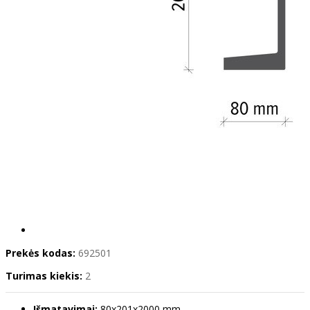
Prekės kodas:
692501
Turimas kiekis:
2
Išmatavimai:
80x201x2000 mm