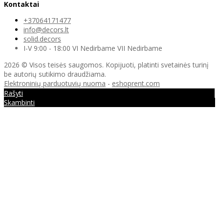
Kontaktai
+37064171477
info@decors.lt
solid.decors
I-V 9:00 - 18:00 VI Nedirbame VII Nedirbame
2026 © Visos teisės saugomos. Kopijuoti, platinti svetainės turinį
be autorių sutikimo draudžiama.
Elektroninių parduotuvių nuoma
-
eshoprent.com
Rašyti
Skambinti