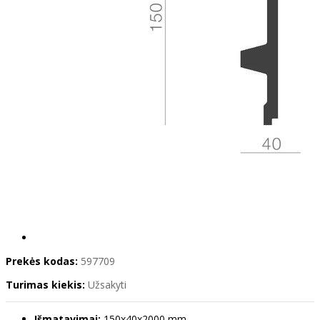
Prekės kodas:
597709
Turimas kiekis:
Užsakyti
Išmatavimai:
150x40x2000 mm