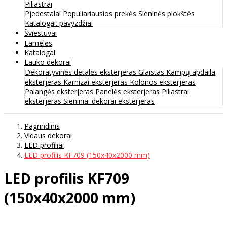
Piliastrai
Pjedestalai
Populiariausios prekės
Sieninės plokštės
Katalogai. pavyzdžiai
Šviestuvai
Lamelės
Katalogai
Lauko dekorai
Dekoratyvinės detalės eksterjeras
Glaistas
Kampų apdaila
eksterjeras
Karnizai eksterjeras
Kolonos eksterjeras
Palangės eksterjeras
Panelės eksterjeras
Piliastrai
eksterjeras
Sieniniai dekorai eksterjeras
Pagrindinis
Vidaus dekorai
LED profiliai
LED profilis KF709 (150x40x2000 mm)
LED profilis KF709
(150x40x2000 mm)