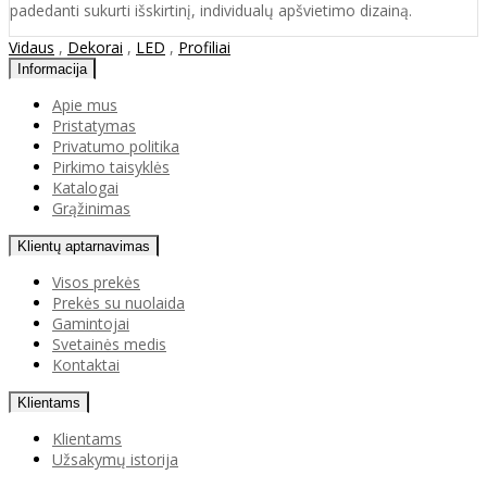
padedanti sukurti išskirtinį, individualų apšvietimo dizainą.
Vidaus
,
Dekorai
,
LED
,
Profiliai
Informacija
Apie mus
Pristatymas
Privatumo politika
Pirkimo taisyklės
Katalogai
Grąžinimas
Klientų aptarnavimas
Visos prekės
Prekės su nuolaida
Gamintojai
Svetainės medis
Kontaktai
Klientams
Klientams
Užsakymų istorija