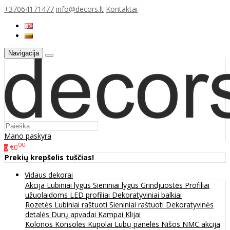
+37064171477
info@decors.lt
Kontaktai
Navigacija
Mano paskyra
00
€0
0
Prekių krepšelis tuščias!
Vidaus dekorai
Akcija
Lubiniai lygūs
Sieniniai lygūs
Grindjuostės
Profiliai
užuolaidoms
LED profiliai
Dekoratyviniai balkiai
Rozetės
Lubiniai raštuoti
Sieniniai raštuoti
Dekoratyvinės
detalės
Durų apvadai
Kampai
Klijai
Kolonos
Konsolės
Kupolai
Lubų panelės
Nišos
NMC akcija