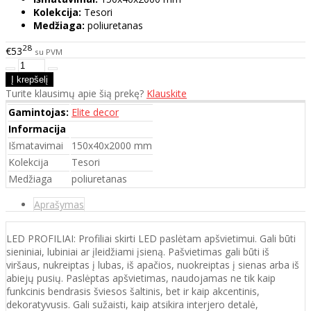
Kolekcija:
Tesori
Medžiaga:
poliuretanas
28
€53
su PVM
Turite klausimų apie šią prekę?
Klauskite
Gamintojas:
Elite decor
Informacija
Išmatavimai
150x40x2000 mm
Kolekcija
Tesori
Medžiaga
poliuretanas
Aprašymas
LED PROFILIAI: Profiliai skirti LED paslėtam apšvietimui. Gali būti
sieniniai, lubiniai ar įleidžiami įsieną. Pašvietimas gali būti iš
viršaus, nukreiptas į lubas, iš apačios, nuokreiptas į sienas arba iš
abiejų pusių. Paslėptas apšvietimas, naudojamas ne tik kaip
funkcinis bendrasis šviesos šaltinis, bet ir kaip akcentinis,
dekoratyvusis. Gali sužaisti, kaip atsikira interjero detalė,