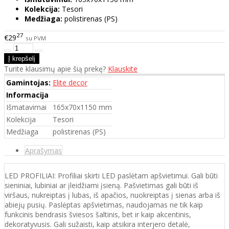
Kolekcija:
Tesori
Medžiaga:
polistirenas (PS)
27
€29
su PVM
Turite klausimų apie šią prekę?
Klauskite
Gamintojas:
Elite decor
Informacija
Išmatavimai
165x70x1150 mm
Kolekcija
Tesori
Medžiaga
polistirenas (PS)
Aprašymas
LED PROFILIAI: Profiliai skirti LED paslėtam apšvietimui. Gali būti
sieniniai, lubiniai ar įleidžiami įsieną. Pašvietimas gali būti iš
viršaus, nukreiptas į lubas, iš apačios, nuokreiptas į sienas arba iš
abiejų pusių. Paslėptas apšvietimas, naudojamas ne tik kaip
funkcinis bendrasis šviesos šaltinis, bet ir kaip akcentinis,
dekoratyvusis. Gali sužaisti, kaip atsikira interjero detalė,