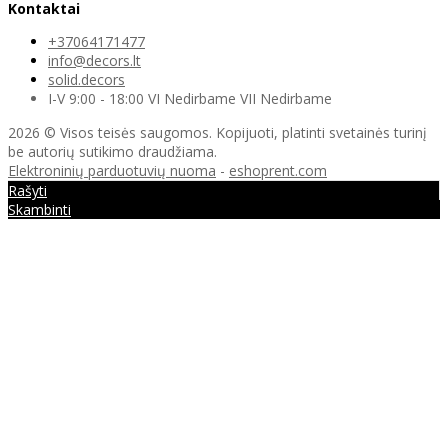
Kontaktai
+37064171477
info@decors.lt
solid.decors
I-V 9:00 - 18:00 VI Nedirbame VII Nedirbame
2026 © Visos teisės saugomos. Kopijuoti, platinti svetainės turinį
be autorių sutikimo draudžiama.
Elektroninių parduotuvių nuoma
-
eshoprent.com
Rašyti
Skambinti