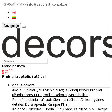
+37064171477
info@decors.lt
Kontaktai
Navigacija
Mano paskyra
00
€0
0
Prekių krepšelis tuščias!
Vidaus dekorai
Akcija
Lubiniai lygūs
Sieniniai lygūs
Grindjuostės
Profiliai
užuolaidoms
LED profiliai
Dekoratyviniai balkiai
Rozetės
Lubiniai raštuoti
Sieniniai raštuoti
Dekoratyvinės
detalės
Durų apvadai
Kampai
Klijai
Kolonos
Konsolės
Kupolai
Lubų panelės
Nišos
NMC akcija