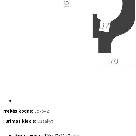
Prekės kodas:
357642
Turimas kiekis:
Užsakyti
Išmatavimai:
165x70x1150 mm