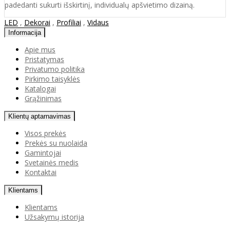
padedanti sukurti išskirtinį, individualų apšvietimo dizainą.
LED
,
Dekorai
,
Profiliai
,
Vidaus
Informacija
Apie mus
Pristatymas
Privatumo politika
Pirkimo taisyklės
Katalogai
Grąžinimas
Klientų aptarnavimas
Visos prekės
Prekės su nuolaida
Gamintojai
Svetainės medis
Kontaktai
Klientams
Klientams
Užsakymų istorija