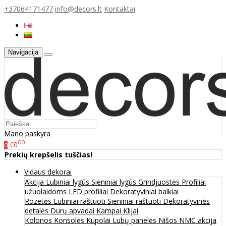
+37064171477
info@decors.lt
Kontaktai
Navigacija
Mano paskyra
00
€0
0
Prekių krepšelis tuščias!
Vidaus dekorai
Akcija
Lubiniai lygūs
Sieniniai lygūs
Grindjuostės
Profiliai
užuolaidoms
LED profiliai
Dekoratyviniai balkiai
Rozetės
Lubiniai raštuoti
Sieniniai raštuoti
Dekoratyvinės
detalės
Durų apvadai
Kampai
Klijai
Kolonos
Konsolės
Kupolai
Lubų panelės
Nišos
NMC akcija