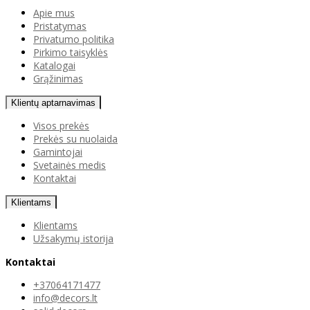
Apie mus
Pristatymas
Privatumo politika
Pirkimo taisyklės
Katalogai
Grąžinimas
Klientų aptarnavimas
Visos prekės
Prekės su nuolaida
Gamintojai
Svetainės medis
Kontaktai
Klientams
Klientams
Užsakymų istorija
Kontaktai
+37064171477
info@decors.lt