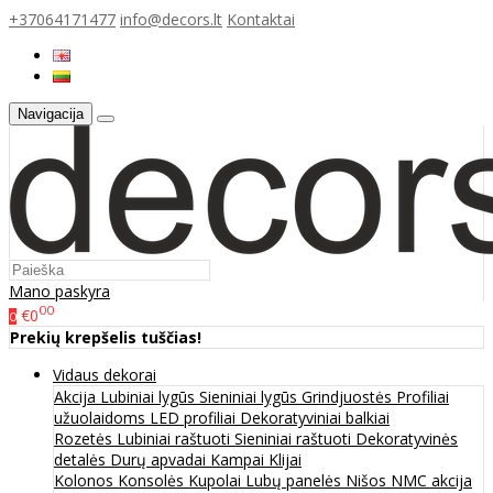
+37064171477
info@decors.lt
Kontaktai
Navigacija
Mano paskyra
00
€0
0
Prekių krepšelis tuščias!
Vidaus dekorai
Akcija
Lubiniai lygūs
Sieniniai lygūs
Grindjuostės
Profiliai
užuolaidoms
LED profiliai
Dekoratyviniai balkiai
Rozetės
Lubiniai raštuoti
Sieniniai raštuoti
Dekoratyvinės
detalės
Durų apvadai
Kampai
Klijai
Kolonos
Konsolės
Kupolai
Lubų panelės
Nišos
NMC akcija