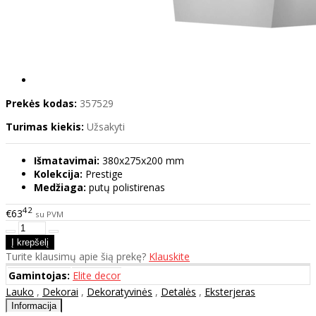
Prekės kodas:
357529
Turimas kiekis:
Užsakyti
Išmatavimai:
380x275x200 mm
Kolekcija:
Prestige
Medžiaga:
putų polistirenas
42
€63
su PVM
Turite klausimų apie šią prekę?
Klauskite
Gamintojas:
Elite decor
Lauko
,
Dekorai
,
Dekoratyvinės
,
Detalės
,
Eksterjeras
Informacija