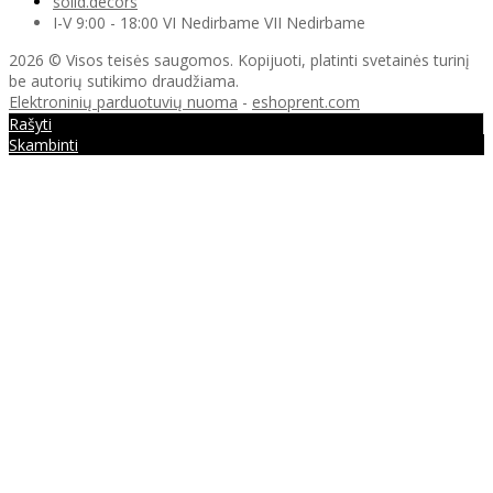
solid.decors
I-V 9:00 - 18:00 VI Nedirbame VII Nedirbame
2026 © Visos teisės saugomos. Kopijuoti, platinti svetainės turinį
be autorių sutikimo draudžiama.
Elektroninių parduotuvių nuoma
-
eshoprent.com
Rašyti
Skambinti