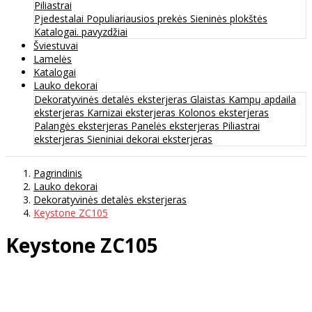
Piliastrai
Pjedestalai
Populiariausios prekės
Sieninės plokštės
Katalogai. pavyzdžiai
Šviestuvai
Lamelės
Katalogai
Lauko dekorai
Dekoratyvinės detalės eksterjeras
Glaistas
Kampų apdaila
eksterjeras
Karnizai eksterjeras
Kolonos eksterjeras
Palangės eksterjeras
Panelės eksterjeras
Piliastrai
eksterjeras
Sieniniai dekorai eksterjeras
Pagrindinis
Lauko dekorai
Dekoratyvinės detalės eksterjeras
Keystone ZC105
Keystone ZC105