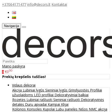
+37064171477
info@decors.lt
Kontaktai
Navigacija
Mano paskyra
00
€0
0
Prekių krepšelis tuščias!
Vidaus dekorai
Akcija
Lubiniai lygūs
Sieniniai lygūs
Grindjuostės
Profiliai
užuolaidoms
LED profiliai
Dekoratyviniai balkiai
Rozetės
Lubiniai raštuoti
Sieniniai raštuoti
Dekoratyvinės
detalės
Durų apvadai
Kampai
Klijai
Kolonos
Konsolės
Kupolai
Lubų panelės
Nišos
NMC akcija