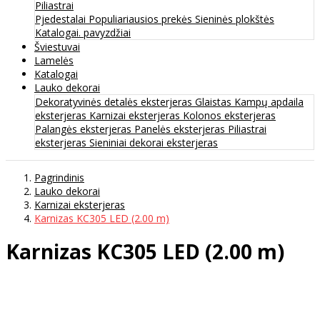
Piliastrai
Pjedestalai
Populiariausios prekės
Sieninės plokštės
Katalogai. pavyzdžiai
Šviestuvai
Lamelės
Katalogai
Lauko dekorai
Dekoratyvinės detalės eksterjeras
Glaistas
Kampų apdaila
eksterjeras
Karnizai eksterjeras
Kolonos eksterjeras
Palangės eksterjeras
Panelės eksterjeras
Piliastrai
eksterjeras
Sieniniai dekorai eksterjeras
Pagrindinis
Lauko dekorai
Karnizai eksterjeras
Karnizas KC305 LED (2.00 m)
Karnizas KC305 LED (2.00 m)