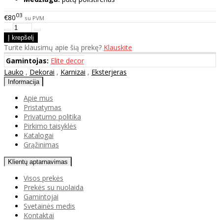
03
€80
su PVM
Turite klausimų apie šią prekę?
Klauskite
Gamintojas:
Elite decor
Lauko
,
Dekorai
,
Karnizai
,
Eksterjeras
Informacija
Apie mus
Pristatymas
Privatumo politika
Pirkimo taisyklės
Katalogai
Grąžinimas
Klientų aptarnavimas
Visos prekės
Prekės su nuolaida
Gamintojai
Svetainės medis
Kontaktai