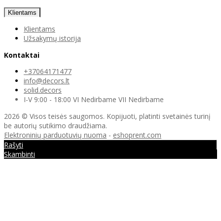
Klientams
Klientams
Užsakymų istorija
Kontaktai
+37064171477
info@decors.lt
solid.decors
I-V 9:00 - 18:00 VI Nedirbame VII Nedirbame
2026 © Visos teisės saugomos. Kopijuoti, platinti svetainės turinį
be autorių sutikimo draudžiama.
Elektroninių parduotuvių nuoma
-
eshoprent.com
Rašyti
Skambinti