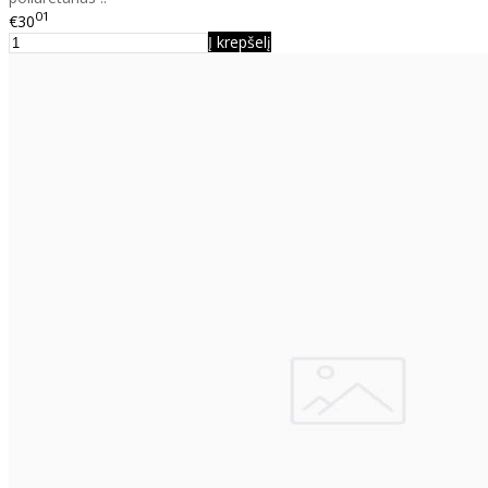
01
€30
Į krepšelį