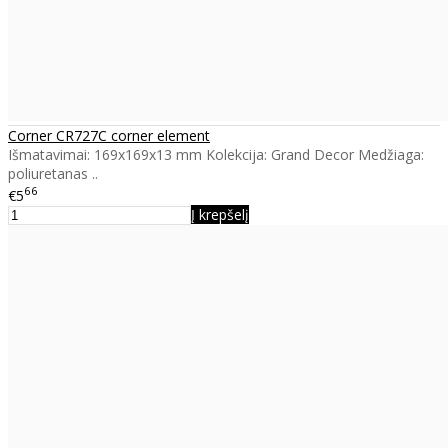
Corner CR727C corner element
Išmatavimai: 169x169x13 mm Kolekcija: Grand Decor Medžiaga:
poliuretanas ..
66
€5
Į krepšelį