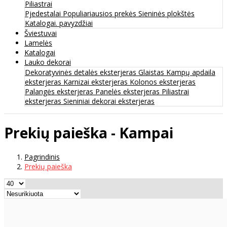
Piliastrai
Pjedestalai
Populiariausios prekės
Sieninės plokštės
Katalogai. pavyzdžiai
Šviestuvai
Lamelės
Katalogai
Lauko dekorai
Dekoratyvinės detalės eksterjeras
Glaistas
Kampų apdaila
eksterjeras
Karnizai eksterjeras
Kolonos eksterjeras
Palangės eksterjeras
Panelės eksterjeras
Piliastrai
eksterjeras
Sieniniai dekorai eksterjeras
Prekių paieška - Kampai
Pagrindinis
Prekių paieška