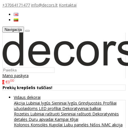
+37064171477
info@decors.lt
Kontaktai
Navigacija
Mano paskyra
00
€0
0
Prekių krepšelis tuščias!
Vidaus dekorai
Akcija
Lubiniai lygūs
Sieniniai lygūs
Grindjuostės
Profiliai
užuolaidoms
LED profiliai
Dekoratyviniai balkiai
Rozetės
Lubiniai raštuoti
Sieniniai raštuoti
Dekoratyvinės
detalės
Durų apvadai
Kampai
Klijai
Kolonos
Konsolės
Kupolai
Lubų panelės
Nišos
NMC akcija