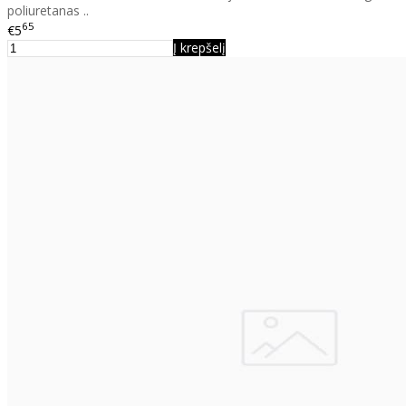
poliuretanas ..
65
€5
Į krepšelį