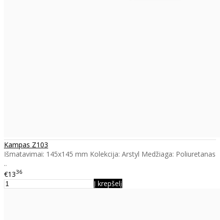
Kampas Z103
Išmatavimai: 145x145 mm Kolekcija: Arstyl Medžiaga: Poliuretanas
..
36
€13
Į krepšelį