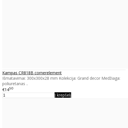
Kampas CR818B cornerelement
Išmatavimai: 300x300x28 mm Kolekcija: Grand decor Medžiaga:
poliuretanas ..
50
€14
Į krepšelį