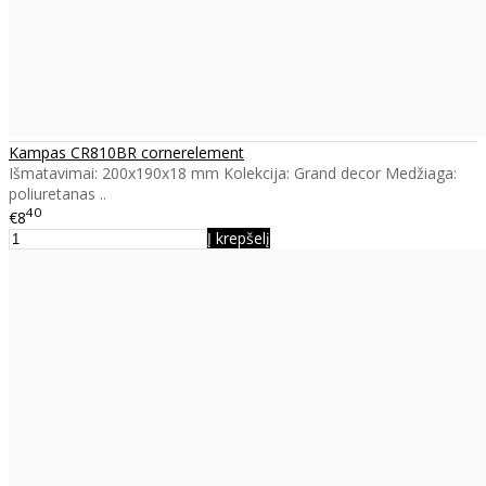
Kampas CR810BR cornerelement
Išmatavimai: 200x190x18 mm Kolekcija: Grand decor Medžiaga:
poliuretanas ..
40
€8
Į krepšelį