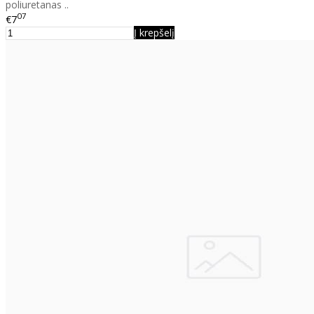
poliuretanas ..
07
€7
Į krepšelį