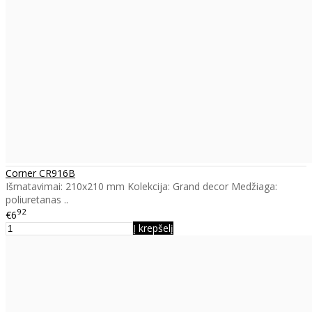
Corner CR916B
Išmatavimai: 210x210 mm Kolekcija: Grand decor Medžiaga:
poliuretanas ..
92
€6
Į krepšelį