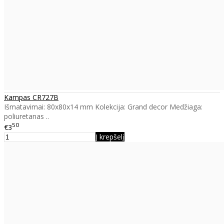
Kampas CR727B
Išmatavimai: 80x80x14 mm Kolekcija: Grand decor Medžiaga:
poliuretanas ..
50
€3
Į krepšelį