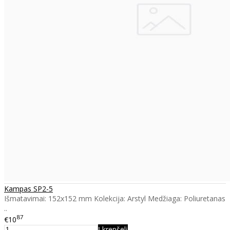
Kampas SP2-5
Išmatavimai: 152x152 mm Kolekcija: Arstyl Medžiaga: Poliuretanas
..
87
€10
Į krepšelį