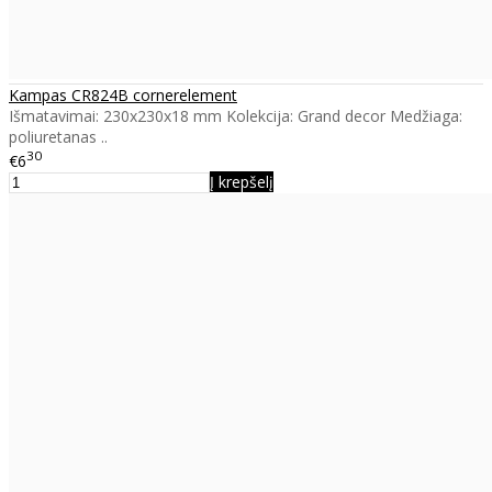
Kampas CR824B cornerelement
Išmatavimai: 230x230x18 mm Kolekcija: Grand decor Medžiaga:
poliuretanas ..
30
€6
Į krepšelį