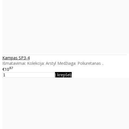
Kampas SP3-4
Išmatavimai: Kolekcija: Arstyl Medžiaga: Poliuretanas ..
87
€10
Į krepšelį