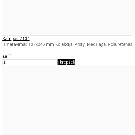
Kampas Z104
Išmatavimai: 107x245 mm Kolekcija: Arstyl Medžiaga: Poliuretanas
..
26
€8
Į krepšelį