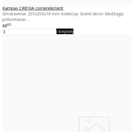
Kampas CR810A cornerelement
Išmatavimai: 205x205x18 mm Kolekcija: Grand decor Medžiaga:
poliuretanas ..
65
€8
Į krepšelį