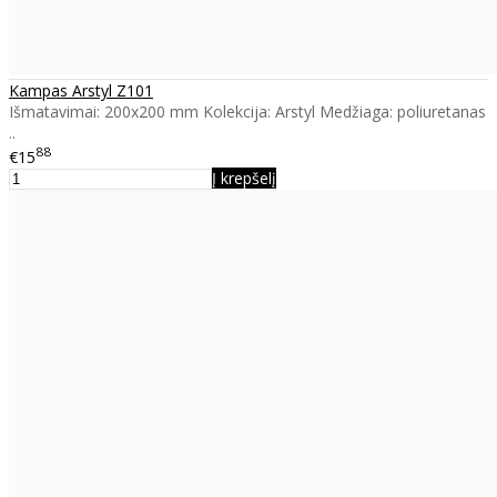
Kampas Arstyl Z101
Išmatavimai: 200x200 mm Kolekcija: Arstyl Medžiaga: poliuretanas
..
88
€15
Į krepšelį