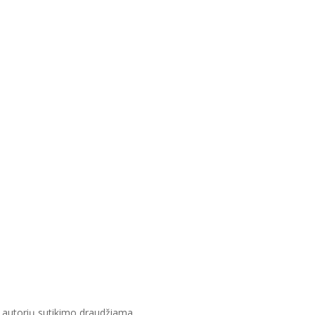
e autorių sutikimo draudžiama.