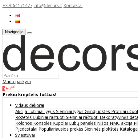
+37064171477
info@decors.lt
Kontaktai
Navigacija
Mano paskyra
00
€0
0
Prekių krepšelis tuščias!
Vidaus dekorai
Akcija
Lubiniai lygūs
Sieniniai lygūs
Grindjuostės
Profiliai užu
Rozetės
Lubiniai raštuoti
Sieniniai raštuoti
Dekoratyvinės det
Kolonos
Konsolės
Kupolai
Lubų panelės
Nišos
NMC akcija
Pi
Pjedestalai
Populiariausios prekės
Sieninės plokštės
Katalogai
Šviestuvai