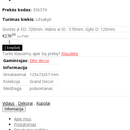
Prekės kodas:
356374
Turimas kiekis:
Užsakyti
Išorinis ø ED: 720mm. Vidinis ø ID : 570mm. Gylis D: 125mm.
03
€276
su PVM
Turite klausimų apie šią prekę?
Klauskite
Gamintojas:
Elite decor
Informacija
Išmatavimai
125x72x57 mm
Kolekcija
Grand Decor
Medžiaga
poliuretanas
Vidaus
,
Dekorai
,
Kupolai
Informacija
Apie mus
Pristatymas
Privatumo politika