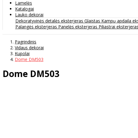
Lamelės
Katalogai
Lauko dekorai
Dekoratyvinės detalės eksterjeras
Glaistas
Kampų apdaila ek
Palangės eksterjeras
Panelės eksterjeras
Piliastrai eksterjera
Pagrindinis
Vidaus dekorai
Kupolai
Dome DM503
Dome DM503