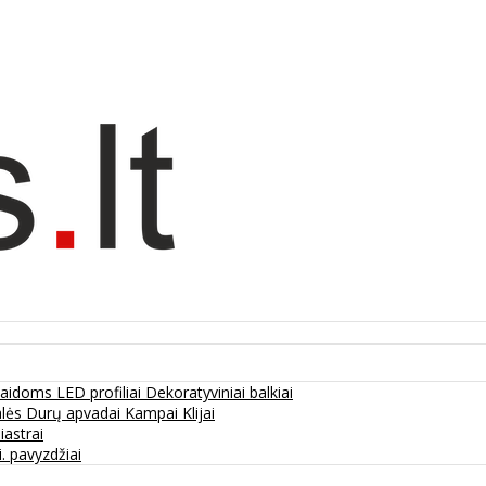
olaidoms
LED profiliai
Dekoratyviniai balkiai
alės
Durų apvadai
Kampai
Klijai
liastrai
. pavyzdžiai