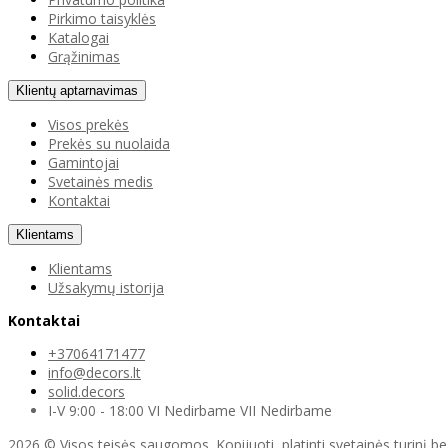
Pirkimo taisyklės
Katalogai
Grąžinimas
Klientų aptarnavimas
Visos prekės
Prekės su nuolaida
Gamintojai
Svetainės medis
Kontaktai
Klientams
Klientams
Užsakymų istorija
Kontaktai
+37064171477
info@decors.lt
solid.decors
I-V 9:00 - 18:00 VI Nedirbame VII Nedirbame
2026 © Visos teisės saugomos. Kopijuoti, platinti svetainės turinį b