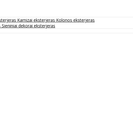
sterjeras
Karnizai eksterjeras
Kolonos eksterjeras
s
Sieniniai dekorai eksterjeras