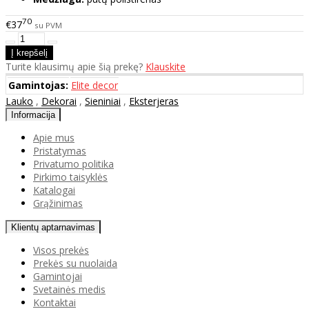
70
€37
su PVM
Turite klausimų apie šią prekę?
Klauskite
Gamintojas:
Elite decor
Lauko
,
Dekorai
,
Sieniniai
,
Eksterjeras
Informacija
Apie mus
Pristatymas
Privatumo politika
Pirkimo taisyklės
Katalogai
Grąžinimas
Klientų aptarnavimas
Visos prekės
Prekės su nuolaida
Gamintojai
Svetainės medis
Kontaktai