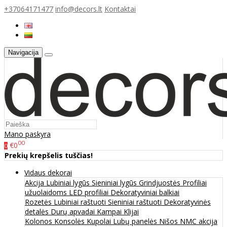
+37064171477
info@decors.lt
Kontaktai
Navigacija
Mano paskyra
00
€0
0
Prekių krepšelis tuščias!
Vidaus dekorai
Akcija
Lubiniai lygūs
Sieniniai lygūs
Grindjuostės
Profiliai
užuolaidoms
LED profiliai
Dekoratyviniai balkiai
Rozetės
Lubiniai raštuoti
Sieniniai raštuoti
Dekoratyvinės
detalės
Durų apvadai
Kampai
Klijai
Kolonos
Konsolės
Kupolai
Lubų panelės
Nišos
NMC akcija