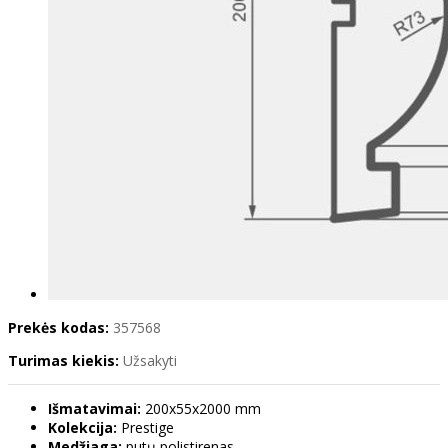
Prekės kodas:
357568
Turimas kiekis:
Užsakyti
Išmatavimai:
200x55x2000 mm
Kolekcija:
Prestige
Medžiaga:
putų polistirenas