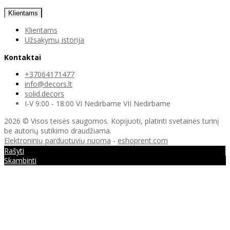
Klientams
Klientams
Užsakymų istorija
Kontaktai
+37064171477
info@decors.lt
solid.decors
I-V 9:00 - 18:00 VI Nedirbame VII Nedirbame
2026 © Visos teisės saugomos. Kopijuoti, platinti svetainės turinį
be autorių sutikimo draudžiama.
Elektroninių parduotuvių nuoma
-
eshoprent.com
Rašyti
Skambinti