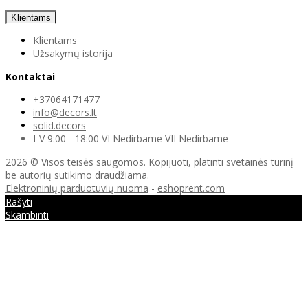
Klientams
Klientams
Užsakymų istorija
Kontaktai
+37064171477
info@decors.lt
solid.decors
I-V 9:00 - 18:00 VI Nedirbame VII Nedirbame
2026 © Visos teisės saugomos. Kopijuoti, platinti svetainės turinį
be autorių sutikimo draudžiama.
Elektroninių parduotuvių nuoma
-
eshoprent.com
Rašyti
Skambinti