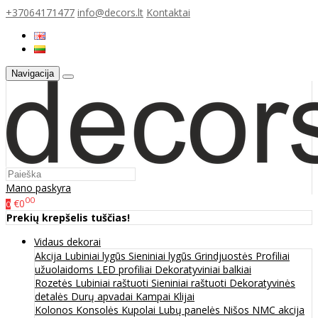
+37064171477
info@decors.lt
Kontaktai
Navigacija
Mano paskyra
00
€0
0
Prekių krepšelis tuščias!
Vidaus dekorai
Akcija
Lubiniai lygūs
Sieniniai lygūs
Grindjuostės
Profiliai
užuolaidoms
LED profiliai
Dekoratyviniai balkiai
Rozetės
Lubiniai raštuoti
Sieniniai raštuoti
Dekoratyvinės
detalės
Durų apvadai
Kampai
Klijai
Kolonos
Konsolės
Kupolai
Lubų panelės
Nišos
NMC akcija