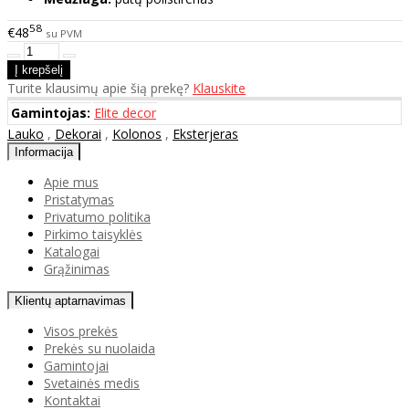
58
€48
su PVM
Turite klausimų apie šią prekę?
Klauskite
Gamintojas:
Elite decor
Lauko
,
Dekorai
,
Kolonos
,
Eksterjeras
Informacija
Apie mus
Pristatymas
Privatumo politika
Pirkimo taisyklės
Katalogai
Grąžinimas
Klientų aptarnavimas
Visos prekės
Prekės su nuolaida
Gamintojai
Svetainės medis
Kontaktai