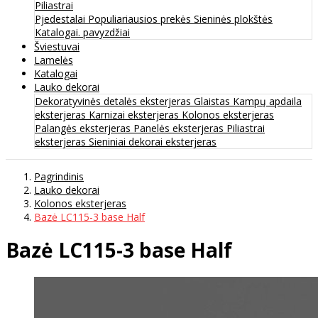
Piliastrai
Pjedestalai
Populiariausios prekės
Sieninės plokštės
Katalogai. pavyzdžiai
Šviestuvai
Lamelės
Katalogai
Lauko dekorai
Dekoratyvinės detalės eksterjeras
Glaistas
Kampų apdaila
eksterjeras
Karnizai eksterjeras
Kolonos eksterjeras
Palangės eksterjeras
Panelės eksterjeras
Piliastrai
eksterjeras
Sieniniai dekorai eksterjeras
Pagrindinis
Lauko dekorai
Kolonos eksterjeras
Bazė LC115-3 base Half
Bazė LC115-3 base Half