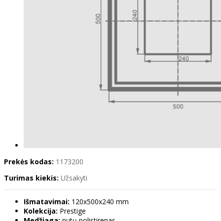
Prekės kodas:
1173200
Turimas kiekis:
Užsakyti
Išmatavimai:
120x500x240 mm
Kolekcija:
Prestige
Medžiaga:
putų polistirenas