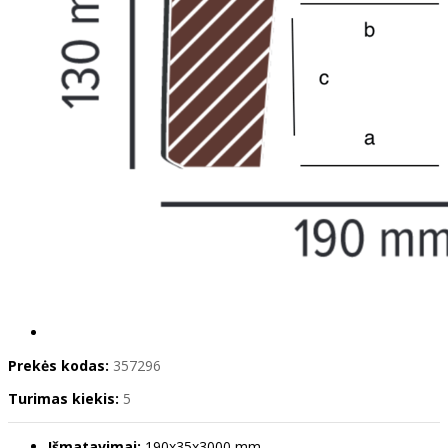
Prekės kodas:
357296
Turimas kiekis:
5
Išmatavimai:
190x35x3000 mm