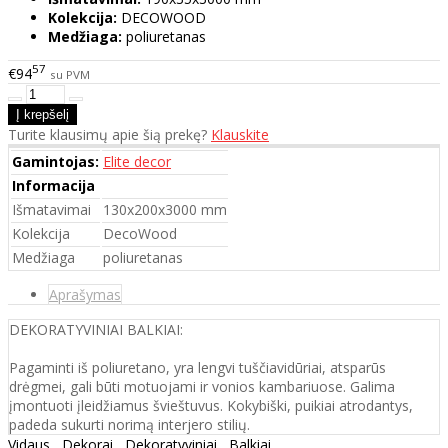
Kolekcija:
DECOWOOD
Medžiaga:
poliuretanas
57
€94
su PVM
Turite klausimų apie šią prekę?
Klauskite
Gamintojas:
Elite decor
Informacija
Išmatavimai
130x200x3000 mm
Kolekcija
DecoWood
Medžiaga
poliuretanas
Aprašymas
DEKORATYVINIAI BALKIAI:
Pagaminti iš poliuretano, yra lengvi tuščiavidūriai, atsparūs
drėgmei, gali būti motuojami ir vonios kambariuose. Galima
įmontuoti įleidžiamus švieštuvus. Kokybiški, puikiai atrodantys,
padeda sukurti norimą interjero stilių.
Vidaus
,
Dekorai
,
Dekoratyviniai
,
Balkiai