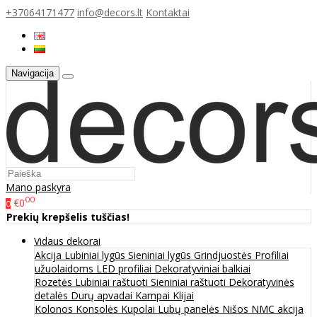
+37064171477
info@decors.lt
Kontaktai
Navigacija
Mano paskyra
00
€0
0
Prekių krepšelis tuščias!
Vidaus dekorai
Akcija
Lubiniai lygūs
Sieniniai lygūs
Grindjuostės
Profiliai
užuolaidoms
LED profiliai
Dekoratyviniai balkiai
Rozetės
Lubiniai raštuoti
Sieniniai raštuoti
Dekoratyvinės
detalės
Durų apvadai
Kampai
Klijai
Kolonos
Konsolės
Kupolai
Lubų panelės
Nišos
NMC akcija