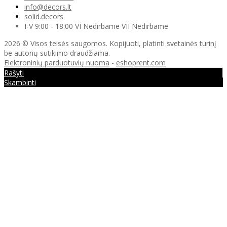
info@decors.lt
solid.decors
I-V 9:00 - 18:00 VI Nedirbame VII Nedirbame
2026 © Visos teisės saugomos. Kopijuoti, platinti svetainės turinį
be autorių sutikimo draudžiama.
Elektroninių parduotuvių nuoma
-
eshoprent.com
Rašyti
Skambinti