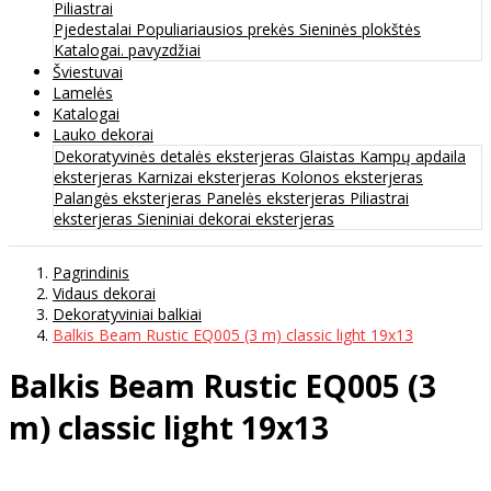
Piliastrai
Pjedestalai
Populiariausios prekės
Sieninės plokštės
Katalogai. pavyzdžiai
Šviestuvai
Lamelės
Katalogai
Lauko dekorai
Dekoratyvinės detalės eksterjeras
Glaistas
Kampų apdaila
eksterjeras
Karnizai eksterjeras
Kolonos eksterjeras
Palangės eksterjeras
Panelės eksterjeras
Piliastrai
eksterjeras
Sieniniai dekorai eksterjeras
Pagrindinis
Vidaus dekorai
Dekoratyviniai balkiai
Balkis Beam Rustic EQ005 (3 m) classic light 19х13
Balkis Beam Rustic EQ005 (3
m) classic light 19х13