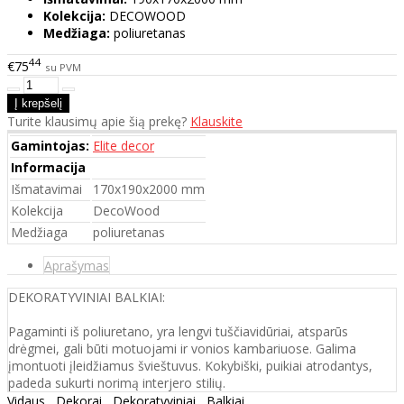
Kolekcija:
DECOWOOD
Medžiaga:
poliuretanas
44
€75
su PVM
Turite klausimų apie šią prekę?
Klauskite
Gamintojas:
Elite decor
Informacija
Išmatavimai
170x190x2000 mm
Kolekcija
DecoWood
Medžiaga
poliuretanas
Aprašymas
DEKORATYVINIAI BALKIAI:
Pagaminti iš poliuretano, yra lengvi tuščiavidūriai, atsparūs
drėgmei, gali būti motuojami ir vonios kambariuose. Galima
įmontuoti įleidžiamus švieštuvus. Kokybiški, puikiai atrodantys,
padeda sukurti norimą interjero stilių.
Vidaus
,
Dekorai
,
Dekoratyviniai
,
Balkiai