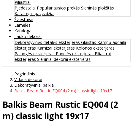
Piliastrai
Pjedestalai
Populiariausios prekės
Sieninės plokštės
Katalogai. pavyzdžiai
Šviestuvai
Lamelės
Katalogai
Lauko dekorai
Dekoratyvinės detalės eksterjeras
Glaistas
Kampų apdaila
eksterjeras
Karnizai eksterjeras
Kolonos eksterjeras
Palangės eksterjeras
Panelės eksterjeras
Piliastrai
eksterjeras
Sieniniai dekorai eksterjeras
Pagrindinis
Vidaus dekorai
Dekoratyviniai balkiai
Balkis Beam Rustic EQ004 (2 m) classic light 19х17
Balkis Beam Rustic EQ004 (2
m) classic light 19х17