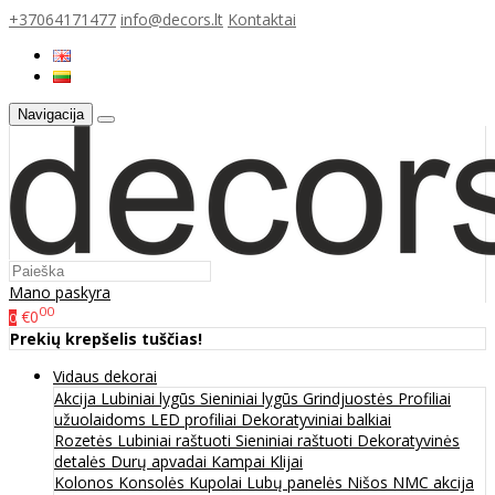
+37064171477
info@decors.lt
Kontaktai
Navigacija
Mano paskyra
00
€0
0
Prekių krepšelis tuščias!
Vidaus dekorai
Akcija
Lubiniai lygūs
Sieniniai lygūs
Grindjuostės
Profiliai
užuolaidoms
LED profiliai
Dekoratyviniai balkiai
Rozetės
Lubiniai raštuoti
Sieniniai raštuoti
Dekoratyvinės
detalės
Durų apvadai
Kampai
Klijai
Kolonos
Konsolės
Kupolai
Lubų panelės
Nišos
NMC akcija