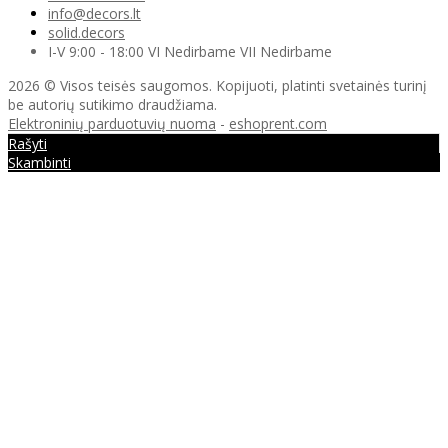
info@decors.lt
solid.decors
I-V 9:00 - 18:00 VI Nedirbame VII Nedirbame
2026 © Visos teisės saugomos. Kopijuoti, platinti svetainės turinį
be autorių sutikimo draudžiama.
Elektroninių parduotuvių nuoma
-
eshoprent.com
Rašyti
Skambinti