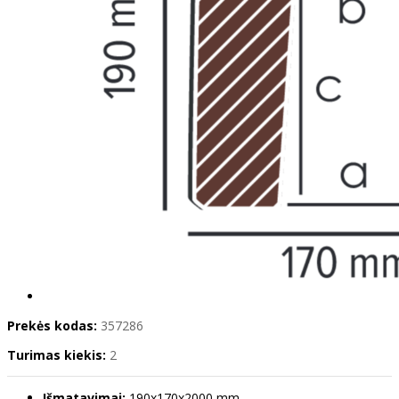
Prekės kodas:
357286
Turimas kiekis:
2
Išmatavimai:
190x170x2000 mm