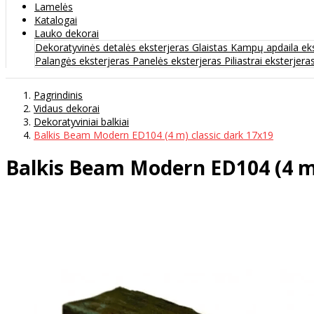
Lamelės
Katalogai
Lauko dekorai
Dekoratyvinės detalės eksterjeras
Glaistas
Kampų apdaila ek
Palangės eksterjeras
Panelės eksterjeras
Piliastrai eksterjera
Pagrindinis
Vidaus dekorai
Dekoratyviniai balkiai
Balkis Beam Modern ED104 (4 m) classic dark 17х19
Balkis Beam Modern ED104 (4 m)