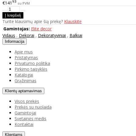
93
€141
su PVM
Turite klausimų apie šią prekę?
Klauskite
Gamintojas:
Elite decor
Vidaus
,
Dekorai
,
Dekoratyviniai
,
Balkiai
Informacija
Apie mus
Pristatymas
Privatumo politika
Pirkimo taisyklės
Katalogai
Grąžinimas
Klientų aptarnavimas
Visos prekės
Prekės su nuolaida
Gamintojai
Svetainės medis
Kontaktai
Klientams