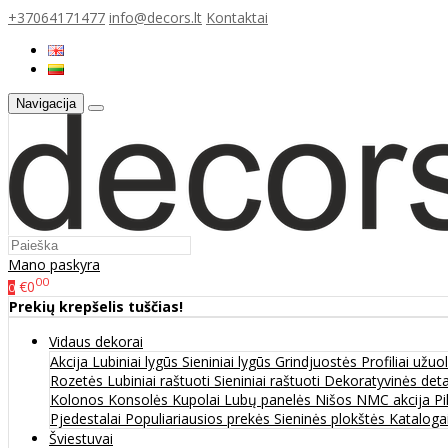
+37064171477
info@decors.lt
Kontaktai
Navigacija
Mano paskyra
00
€0
0
Prekių krepšelis tuščias!
Vidaus dekorai
Akcija
Lubiniai lygūs
Sieniniai lygūs
Grindjuostės
Profiliai užu
Rozetės
Lubiniai raštuoti
Sieniniai raštuoti
Dekoratyvinės det
Kolonos
Konsolės
Kupolai
Lubų panelės
Nišos
NMC akcija
Pi
Pjedestalai
Populiariausios prekės
Sieninės plokštės
Katalogai
Šviestuvai