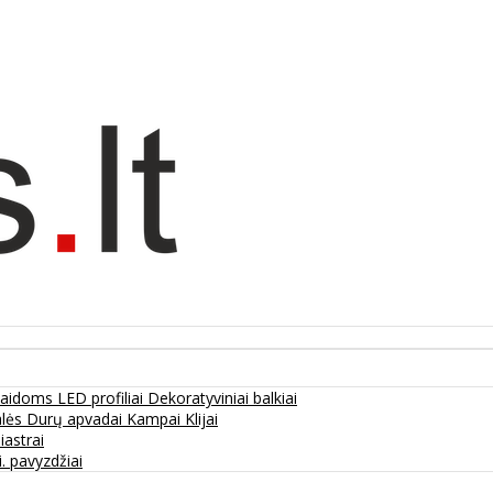
olaidoms
LED profiliai
Dekoratyviniai balkiai
alės
Durų apvadai
Kampai
Klijai
liastrai
. pavyzdžiai