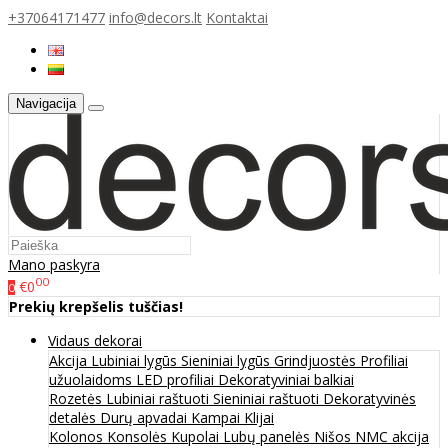
+37064171477
info@decors.lt
Kontaktai
Navigacija
Mano paskyra
00
€0
0
Prekių krepšelis tuščias!
Vidaus dekorai
Akcija
Lubiniai lygūs
Sieniniai lygūs
Grindjuostės
Profiliai
užuolaidoms
LED profiliai
Dekoratyviniai balkiai
Rozetės
Lubiniai raštuoti
Sieniniai raštuoti
Dekoratyvinės
detalės
Durų apvadai
Kampai
Klijai
Kolonos
Konsolės
Kupolai
Lubų panelės
Nišos
NMC akcija