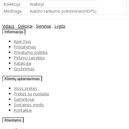
Kolekcija
Wallstyl
Medžiaga
Aukšto tankumo polistirenas(HDPS)
Vidaus
,
Dekorai
,
Sieniniai
,
Lygūs
Informacija
Apie mus
Pristatymas
Privatumo politika
Pirkimo taisyklės
Katalogai
Grąžinimas
Klientų aptarnavimas
Visos prekės
Prekės su nuolaida
Gamintojai
Svetainės medis
Kontaktai
Klientams