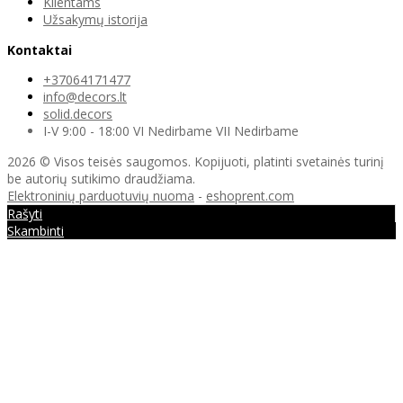
Klientams
Užsakymų istorija
Kontaktai
+37064171477
info@decors.lt
solid.decors
I-V 9:00 - 18:00 VI Nedirbame VII Nedirbame
2026 © Visos teisės saugomos. Kopijuoti, platinti svetainės turinį
be autorių sutikimo draudžiama.
Elektroninių parduotuvių nuoma
-
eshoprent.com
Rašyti
Skambinti