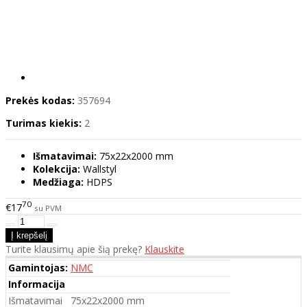
Prekės kodas:
357694
Turimas kiekis:
2
Išmatavimai:
75x22x2000 mm
Kolekcija:
Wallstyl
Medžiaga:
HDPS
70
€17
su PVM
Turite klausimų apie šią prekę?
Klauskite
Gamintojas:
NMC
Informacija
Išmatavimai
75x22x2000 mm