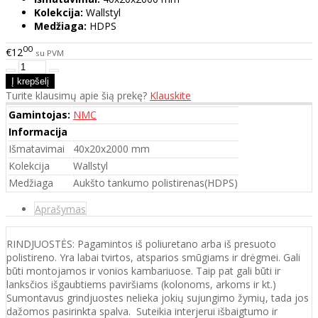
Kolekcija:
Wallstyl
Medžiaga:
HDPS
00
€12
su PVM
Turite klausimų apie šią prekę?
Klauskite
Gamintojas:
NMC
Informacija
Išmatavimai
40x20x2000 mm
Kolekcija
Wallstyl
Medžiaga
Aukšto tankumo polistirenas(HDPS)
Aprašymas
RINDJUOSTĖS: Pagamintos iš poliuretano arba iš presuoto
polistireno. Yra labai tvirtos, atsparios smūgiams ir drėgmei. Gali
būti montojamos ir vonios kambariuose. Taip pat gali būti ir
lanksčios išgaubtiems paviršiams (kolonoms, arkoms ir kt.)
Sumontavus grindjuostes nelieka jokių sujungimo žymių, tada jos
dažomos pasirinkta spalva. Suteikia interjerui išbaigtumo ir