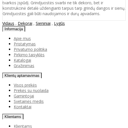
tvarkos įspūdį. Grindjuostės svarbi ne tik dekoro, bet ir
konstrukcinė detalė uždengianti tarpus tarp grindų dangos ir sienų.
Grindjuostės gali būti naudojamos ir durų apvadams.
Vidaus
,
Dekorai
,
Sieniniai
,
Lygūs
Informacija
Apie mus
Pristatymas
Privatumo politika
Pirkimo taisyklės
Katalogai
Grąžinimas
Klientų aptarnavimas
Visos prekės
Prekės su nuolaida
Gamintojai
Svetainės medis
Kontaktai
Klientams
Klientams