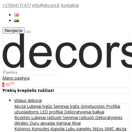
+37064171477
info@decors.lt
Kontaktai
Navigacija
Mano paskyra
00
€0
0
Prekių krepšelis tuščias!
Vidaus dekorai
Akcija
Lubiniai lygūs
Sieniniai lygūs
Grindjuostės
Profiliai
užuolaidoms
LED profiliai
Dekoratyviniai balkiai
Rozetės
Lubiniai raštuoti
Sieniniai raštuoti
Dekoratyvinės
detalės
Durų apvadai
Kampai
Klijai
Kolonos
Konsolės
Kupolai
Lubų panelės
Nišos
NMC akcija