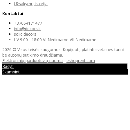
Užsakymų istorija
Kontaktai
+37064171477
info@decors.lt
solid.decors
I-V 9:00 - 18:00 VI Nedirbame VII Nedirbame
2026 © Visos teisės saugomos. Kopijuoti, platinti svetainės turinį
be autorių sutikimo draudžiama.
Elektroninių parduotuvių nuoma
-
eshoprent.com
Rašyti
Skambinti