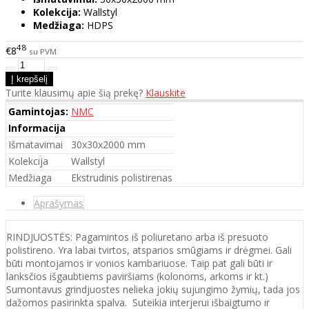
Kolekcija:
Wallstyl
Medžiaga:
HDPS
48
€8
su PVM
Turite klausimų apie šią prekę?
Klauskite
Gamintojas:
NMC
Informacija
Išmatavimai
30x30x2000 mm
Kolekcija
Wallstyl
Medžiaga
Ekstrudinis polistirenas
Aprašymas
RINDJUOSTĖS: Pagamintos iš poliuretano arba iš presuoto
polistireno. Yra labai tvirtos, atsparios smūgiams ir drėgmei. Gali
būti montojamos ir vonios kambariuose. Taip pat gali būti ir
lanksčios išgaubtiems paviršiams (kolonoms, arkoms ir kt.)
Sumontavus grindjuostes nelieka jokių sujungimo žymių, tada jos
dažomos pasirinkta spalva. Suteikia interjerui išbaigtumo ir