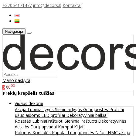
+37064171477
info@decors.lt
Kontaktai
Navigacija
Mano paskyra
00
€0
0
Prekių krepšelis tuščias!
Vidaus dekorai
Akcija
Lubiniai lygūs
Sieniniai lygūs
Grindjuostės
Profiliai
užuolaidoms
LED profiliai
Dekoratyviniai balkiai
Rozetės
Lubiniai raštuoti
Sieniniai raštuoti
Dekoratyvinės
detalės
Durų apvadai
Kampai
Klijai
Kolonos
Konsolės
Kupolai
Lubų panelės
Nišos
NMC akcija