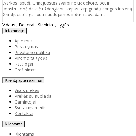
tvarkos įspūdį. Grindjuostės svarbi ne tik dekoro, bet ir
konstrukcinė detalė uždengianti tarpus tarp grindų dangos ir sienų.
Grindjuostės gali būti naudojamos ir durų apvadams.
Vidaus
,
Dekorai
,
Sieniniai
,
Lygūs
Informacija
Apie mus
Pristatymas
Privatumo politika
Pirkimo taisyklės
Katalogai
Grąžinimas
Klientų aptarnavimas
Visos prekės
Prekės su nuolaida
Gamintojai
Svetainės medis
Kontaktai
Klientams
Klientams