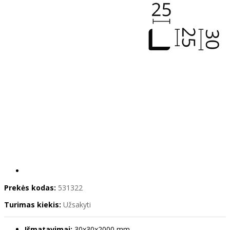
Prekės kodas:
531322
Turimas kiekis:
Užsakyti
Išmatavimai:
30x30x2000 mm