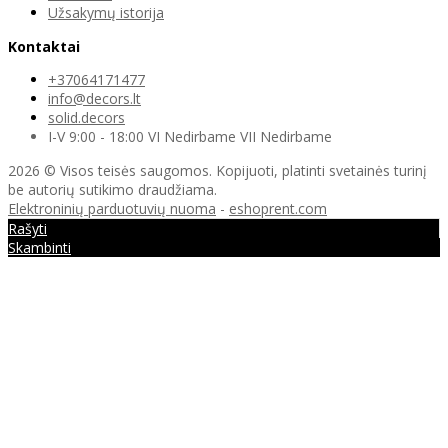
Užsakymų istorija
Kontaktai
+37064171477
info@decors.lt
solid.decors
I-V 9:00 - 18:00 VI Nedirbame VII Nedirbame
2026 © Visos teisės saugomos. Kopijuoti, platinti svetainės turinį
be autorių sutikimo draudžiama.
Elektroninių parduotuvių nuoma
-
eshoprent.com
Rašyti
Skambinti