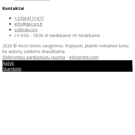
Kontaktai
+37064171477
info@decors.lt
solid.decors
I-V 9:00 - 18:00 VI Nedirbame VII Nedirbame
2026 © Visos teisės saugomos. Kopijuoti, platinti svetainės turinį
be autorių sutikimo draudžiama.
Elektroninių parduotuvių nuoma
-
eshoprent.com
Rašyti
Skambinti