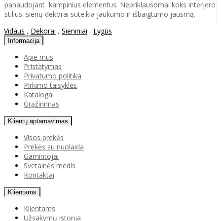
panaudojant kampinius elementus. Nepriklausomai koks interjero
stilius. sienų dekorai suteikia jaukumo ir išbaigtumo jausmą.
Vidaus
,
Dekorai
,
Sieniniai
,
Lygūs
Informacija
Apie mus
Pristatymas
Privatumo politika
Pirkimo taisyklės
Katalogai
Grąžinimas
Klientų aptarnavimas
Visos prekės
Prekės su nuolaida
Gamintojai
Svetainės medis
Kontaktai
Klientams
Klientams
Užsakymų istorija