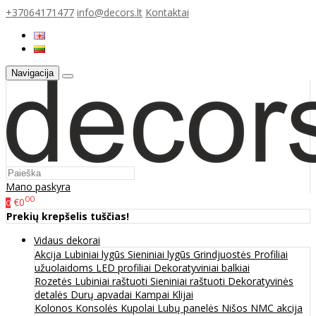
+37064171477
info@decors.lt
Kontaktai
Navigacija
Mano paskyra
00
€0
0
Prekių krepšelis tuščias!
Vidaus dekorai
Akcija
Lubiniai lygūs
Sieniniai lygūs
Grindjuostės
Profiliai
užuolaidoms
LED profiliai
Dekoratyviniai balkiai
Rozetės
Lubiniai raštuoti
Sieniniai raštuoti
Dekoratyvinės
detalės
Durų apvadai
Kampai
Klijai
Kolonos
Konsolės
Kupolai
Lubų panelės
Nišos
NMC akcija