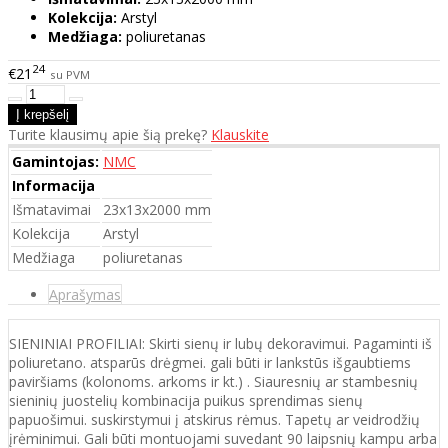
Kolekcija:
Arstyl
Medžiaga:
poliuretanas
24
€21
su PVM
Turite klausimų apie šią prekę?
Klauskite
Gamintojas:
NMC
Informacija
Išmatavimai
23x13x2000 mm
Kolekcija
Arstyl
Medžiaga
poliuretanas
Aprašymas
SIENINIAI PROFILIAI: Skirti sienų ir lubų dekoravimui. Pagaminti iš
poliuretano. atsparūs drėgmei. gali būti ir lankstūs išgaubtiems
paviršiams (kolonoms. arkoms ir kt.) . Siauresnių ar stambesnių
sieninių juostelių kombinacija puikus sprendimas sienų
papuošimui. suskirstymui į atskirus rėmus. Tapetų ar veidrodžių
įrėminimui. Gali būti montuojami suvedant 90 laipsnių kampu arba