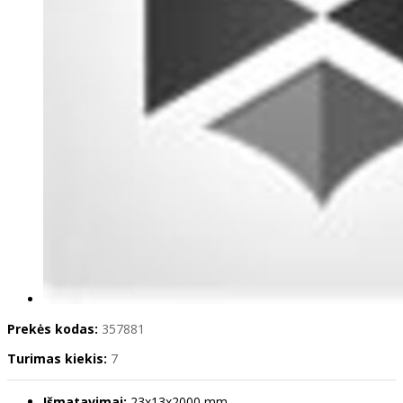
Prekės kodas:
357881
Turimas kiekis:
7
Išmatavimai:
23x13x2000 mm