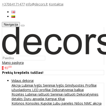
+37064171477
info@decors.lt
Kontaktai
Navigacija
Mano paskyra
00
€0
0
Prekių krepšelis tuščias!
Vidaus dekorai
Akcija
Lubiniai lygūs
Sieniniai lygūs
Grindjuostės
Profiliai
užuolaidoms
LED profiliai
Dekoratyviniai balkiai
Rozetės
Lubiniai raštuoti
Sieniniai raštuoti
Dekoratyvinės
detalės
Durų apvadai
Kampai
Klijai
Kolonos
Konsolės
Kupolai
Lubų panelės
Nišos
NMC akcija