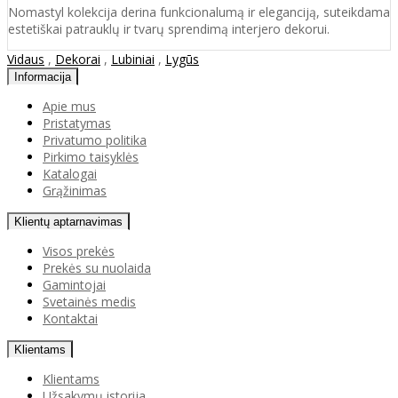
Nomastyl kolekcija derina funkcionalumą ir eleganciją, suteikdama
estetiškai patrauklų ir tvarų sprendimą interjero dekorui.
Vidaus
,
Dekorai
,
Lubiniai
,
Lygūs
Informacija
Apie mus
Pristatymas
Privatumo politika
Pirkimo taisyklės
Katalogai
Grąžinimas
Klientų aptarnavimas
Visos prekės
Prekės su nuolaida
Gamintojai
Svetainės medis
Kontaktai
Klientams
Klientams
Užsakymų istorija