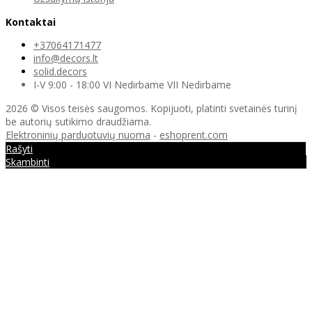
Kontaktai
+37064171477
info@decors.lt
solid.decors
I-V 9:00 - 18:00 VI Nedirbame VII Nedirbame
2026 © Visos teisės saugomos. Kopijuoti, platinti svetainės turinį
be autorių sutikimo draudžiama.
Elektroninių parduotuvių nuoma
-
eshoprent.com
Rašyti
Skambinti