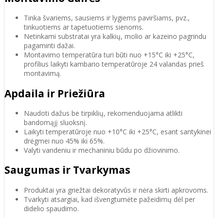
Tinka švariems, sausiems ir lygiems paviršiams, pvz.,
tinkuotiems ar tapetuotiems sienoms.
Netinkami substratai yra kalkių, molio ar kazeino pagrindu
pagaminti dažai.
Montavimo temperatūra turi būti nuo +15°C iki +25°C,
profilius laikyti kambario temperatūroje 24 valandas prieš
montavimą.
Apdaila ir Priežiūra
Naudoti dažus be tirpiklių, rekomenduojama atlikti
bandomąjį sluoksnį.
Laikyti temperatūroje nuo +10°C iki +25°C, esant santykinei
drėgmei nuo 45% iki 65%.
Valyti vandeniu ir mechaniniu būdu po džiovinimo.
Saugumas ir Tvarkymas
Produktai yra griežtai dekoratyvūs ir nėra skirti apkrovoms.
Tvarkyti atsargiai, kad išvengtumėte pažeidimų dėl per
didelio spaudimo.