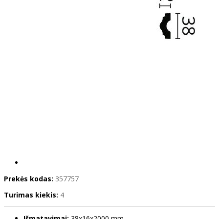
Prekės kodas:
357757
Turimas kiekis:
4
Išmatavimai:
38x16x2000 mm