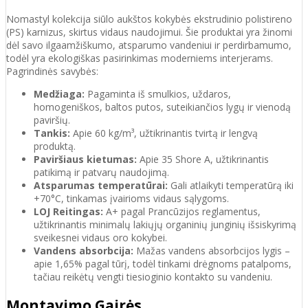
Nomastyl kolekcija siūlo aukštos kokybės ekstrudinio polistireno
(PS) karnizus, skirtus vidaus naudojimui. Šie produktai yra žinomi
dėl savo ilgaamžiškumo, atsparumo vandeniui ir perdirbamumo,
todėl yra ekologiškas pasirinkimas moderniems interjerams.
Pagrindinės savybės:
Medžiaga:
Pagaminta iš smulkios, uždaros,
homogeniškos, baltos putos, suteikiančios lygų ir vienodą
paviršių.
Tankis:
Apie 60 kg/m³, užtikrinantis tvirtą ir lengvą
produktą.
Paviršiaus kietumas:
Apie 35 Shore A, užtikrinantis
patikimą ir patvarų naudojimą.
Atsparumas temperatūrai:
Gali atlaikyti temperatūrą iki
+70°C, tinkamas įvairioms vidaus sąlygoms.
LOJ Reitingas:
A+ pagal Prancūzijos reglamentus,
užtikrinantis minimalų lakiųjų organinių junginių išsiskyrimą
sveikesnei vidaus oro kokybei.
Vandens absorbcija:
Mažas vandens absorbcijos lygis –
apie 1,65% pagal tūrį, todėl tinkami drėgnoms patalpoms,
tačiau reikėtų vengti tiesioginio kontakto su vandeniu.
Montavimo Gairės